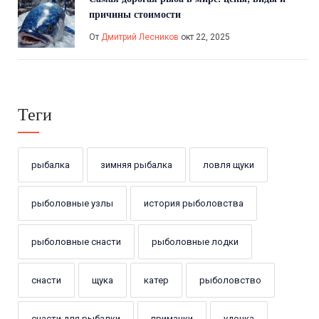
причины стоимости
От
Дмитрий Лесников
окт 22, 2025
Теги
рыбалка
зимняя рыбалка
ловля щуки
рыболовные узлы
история рыболовства
рыболовные снасти
рыболовные лодки
снасти
щука
катер
рыболовство
снасти для рыбалки
приманки
удочка