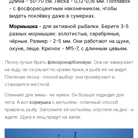
Длина - 50-70 см. Леска - 0,12-0,16 мм. Поплавок
- с фосфоресцентным наконечником, чтобы
видеть поклёвку даже в сумерках.
Мормышка
- для активной рыбалки. Берите 3-5
разных мормышек: золотистые, серебряные,
чёрные. Размер - 2-5 мм. Они работают на щуке,
окуне, леще. Крючок - №5-7, с длинным цевьем.
Леску лучше брать
флюорокарбоновую
. Она не замерзает
на льду, не скользит по краям лунки, и рыба её не видит.
Плетёная леска - плохой выбор: она промёрзает и
становится жёсткой.
Спиннинг для зимы - не нужен. Он больше подходит для
лета. А вот
кормушка
с мотылём - отличный способ
привлечь рыбу. Заполните её мотылём, опустите на дно - и
ждите. Щука и лещ придут на запах.