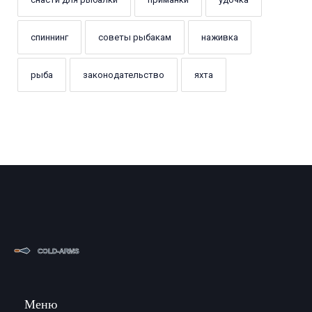
спиннинг
советы рыбакам
наживка
рыба
законодательство
яхта
Меню