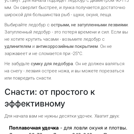
устанут. Для начала подойдёт ледобур с диаметром 90-115
мм. Он сверлит быстрее, и лунка получается достаточно
широкой для большинства рыб - щуки, окуня, леща.
Выбирайте ледобур с
острыми, не затупленными лезвиями
.
Затупленный ледобур - это потеря времени и сил. Если вы
не хотите крутить часами - возьмите ледобур с
удлинителем
и
антикоррозийным покрытием
. Он не
заржавеет и не сломается при -25°C.
Не забудьте
сумку для ледобура
. Он не должен валяться
на снегу - лезвия острее ножа, и вы можете порезаться
или повредить снасти.
Снасти: от простого к
эффективному
Для начала вам не нужны десятки удочек. Хватит двух:
Поплавочная удочка
- для ловли окуня и плотвы.