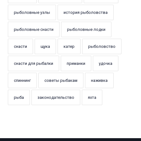
рыболовные узлы
история рыболовства
рыболовные снасти
рыболовные лодки
снасти
щука
катер
рыболовство
снасти для рыбалки
приманки
удочка
спиннинг
советы рыбакам
наживка
рыба
законодательство
яхта