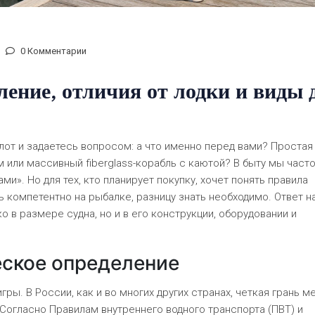
0 Комментарии
ление, отличия от лодки и виды 
лот и задаетесь вопросом: а что именно перед вами? Простая
или массивный fiberglass-корабль с каютой? В быту мы част
ми». Но для тех, кто планирует покупку, хочет понять правила
ь компетентно на рыбалке, разницу знать необходимо. Ответ н
о в размере судна, но и в его конструкции, оборудовании и
еское определение
гры. В России, как и во многих других странах, четкая грань м
Согласно Правилам внутреннего водного транспорта (ПВТ) и