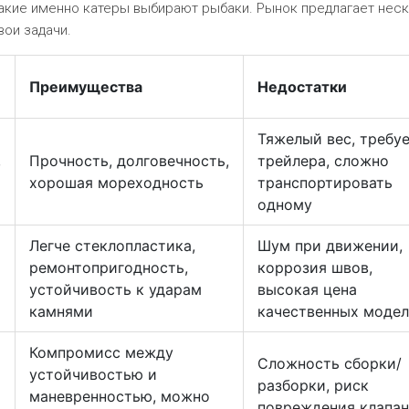
акие именно катеры выбирают рыбаки. Рынок предлагает нес
вои задачи.
Преимущества
Недостатки
Тяжелый вес, требу
,
Прочность, долговечность,
трейлера, сложно
хорошая мореходность
транспортировать
одному
Легче стеклопластика,
Шум при движении,
ремонтопригодность,
коррозия швов,
устойчивость к ударам
высокая цена
камнями
качественных моде
Компромисс между
Сложность сборки/
устойчивостью и
разборки, риск
маневренностью, можно
повреждения клапа