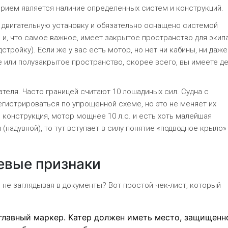
рием является наличие определенных систем и конструкций.
 двигательную установку и обязательно оснащено системой
и, что самое важное, имеет закрытое пространство для экип
дстройку).
Если же у вас есть мотор, но нет ни кабины, ни даже
е или полузакрытое пространство, скорее всего, вы имеете д
теля. Часто границей считают 10 лошадиных сил. Судна с
егистрироваться по упрощенной схеме, но это не меняет их
 конструкция, мотор мощнее 10 л.с. и есть хоть малейшая
 (надувной), то тут вступает в силу понятие «подводное крыло» 
евые признаки
а, не заглядывая в документы? Вот простой чек-лист, который
главный маркер. Катер должен иметь место, защищенн