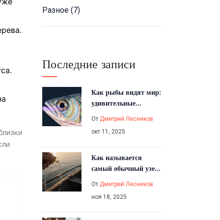
уже
Разное
(7)
рева.
Последние записи
са.
Как рыбы видят мир:
на
удивительные
особенности их зрения
От
Дмитрий Лесников
окт 11, 2025
близки
сли
Как называется
самый обычный узел
для рыбалки?
От
Дмитрий Лесников
ноя 18, 2025