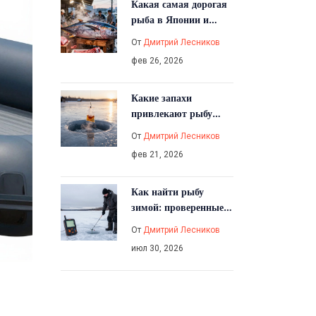
Какая самая дорогая
рыба в Японии и
почему за неё платят
От
Дмитрий Лесников
миллионы
фев 26, 2026
Какие запахи
привлекают рыбу
зимой: что работает
От
Дмитрий Лесников
на льду и почему
фев 21, 2026
Как найти рыбу
зимой: проверенные
способы поиска
От
Дмитрий Лесников
стоянок и активности
июл 30, 2026