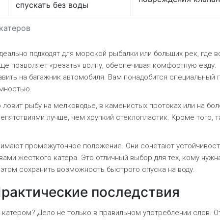
спускать без воды
катеров
идеально подходят для морской рыбалки или больших рек, где 
ище позволяет «резать» волну, обеспечивая комфортную езду.
авить на багажник автомобиля. Вам понадобится специальный 
емностью.
 ловит рыбу на мелководье, в каменистых протоках или на бол
пятствиями лучше, чем хрупкий стеклопластик. Кроме того, т
имают промежуточное положение. Они сочетают устойчивост
ами жесткого катера. Это отличный выбор для тех, кому нужн
 этом сохранить возможность быстрого спуска на воду.
Практические последствия
 катером? Дело не только в правильном употреблении слов. От