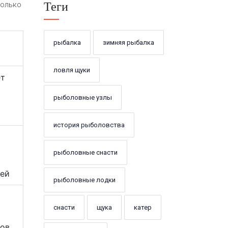
Теги
колько
рыбалка
зимняя рыбалка
ловля щуки
ет
рыболовные узлы
история рыболовства
рыболовные снасти
лей
рыболовные лодки
снасти
щука
катер
нов