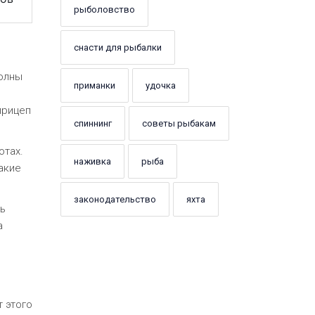
рыболовство
снасти для рыбалки
волны
приманки
удочка
прицеп
спиннинг
советы рыбакам
отах.
наживка
рыба
акие
законодательство
яхта
ь
а
 этого