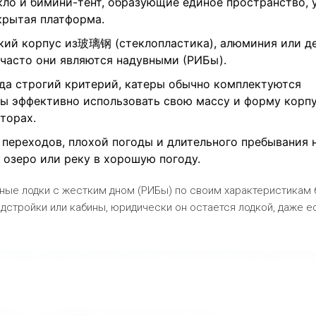
кло и бимини-тент, образующие единое пространство, 
ткрытая платформа.
ий корпус из玻璃钢 (стеклопластика), алюминия или де
 часто они являются надувными (РИБы).
гда строгий критерий, катеры обычно комплектуются
обы эффективно использовать свою массу и форму корпу
торах.
 переходов, плохой погоды и длительного пребывания 
а озеро или реку в хорошую погоду.
ные лодки с жестким дном (РИБы) по своим характеристикам 
адстройки или кабины, юридически он остается лодкой, даже е