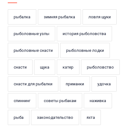
рыбалка
зимняя рыбалка
ловля щуки
рыболовные узлы
история рыболовства
рыболовные снасти
рыболовные лодки
снасти
щука
катер
рыболовство
снасти для рыбалки
приманки
удочка
спиннинг
советы рыбакам
наживка
рыба
законодательство
яхта