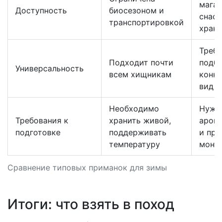
магаз
Доступность
биосезоном и
снаст
транспортировкой
храни
Требу
Подходит почти
подбо
Универсальность
всем хищникам
конк
вид и
Необходимо
Нуже
Требования к
хранить живой,
аром
подготовке
поддерживать
и пр
температуру
монт
Сравнение типовых приманок для зимы
Итоги: что взять в поход