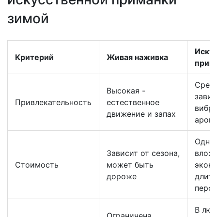
зимой
Иску
Критерий
Живая наживка
прим
Средн
Высокая -
завис
Привлекательность
естественное
вибра
движение и запах
аром
Одно
Зависит от сезона,
вложе
Стоимость
может быть
эконо
дороже
длит
персп
В лю
Ограничена