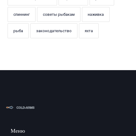
спиннинг
советы рыбакам
наживка
рыба
законодательство
яхта
Меню