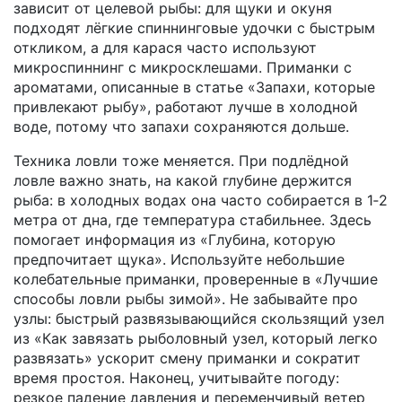
зависит от целевой рыбы: для щуки и окуня
подходят лёгкие спиннинговые удочки с быстрым
откликом, а для карася часто используют
микроспиннинг с микросклешами. Приманки с
ароматами, описанные в статье «Запахи, которые
привлекают рыбу», работают лучше в холодной
воде, потому что запахи сохраняются дольше.
Техника ловли тоже меняется. При подлёдной
ловле важно знать, на какой глубине держится
рыба: в холодных водах она часто собирается в 1‑2
метра от дна, где температура стабильнее. Здесь
помогает информация из «Глубина, которую
предпочитает щука». Используйте небольшие
колебательные приманки, проверенные в «Лучшие
способы ловли рыбы зимой». Не забывайте про
узлы: быстрый развязывающийся скользящий узел
из «Как завязать рыболовный узел, который легко
развязать» ускорит смену приманки и сократит
время простоя. Наконец, учитывайте погоду:
резкое падение давления и переменчивый ветер