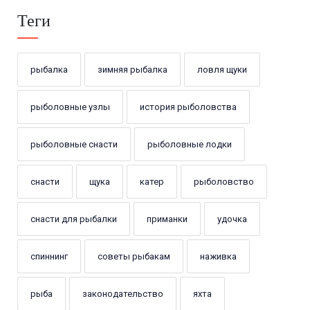
Теги
рыбалка
зимняя рыбалка
ловля щуки
рыболовные узлы
история рыболовства
рыболовные снасти
рыболовные лодки
снасти
щука
катер
рыболовство
снасти для рыбалки
приманки
удочка
спиннинг
советы рыбакам
наживка
рыба
законодательство
яхта