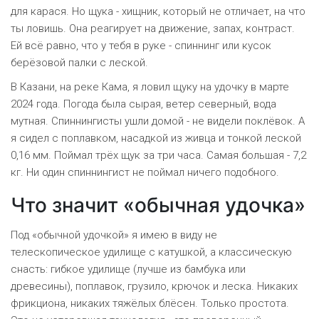
для карася. Но щука - хищник, который не отличает, на что
ты ловишь. Она реагирует на движение, запах, контраст.
Ей всё равно, что у тебя в руке - спиннинг или кусок
берёзовой палки с леской.
В Казани, на реке Кама, я ловил щуку на удочку в марте
2024 года. Погода была сырая, ветер северный, вода
мутная. Спиннингисты ушли домой - не видели поклёвок. А
я сидел с поплавком, насадкой из живца и тонкой леской
0,16 мм. Поймал трёх щук за три часа. Самая большая - 7,2
кг. Ни один спиннингист не поймал ничего подобного.
Что значит «обычная удочка»
Под «обычной удочкой» я имею в виду не
телескопическое удилище с катушкой, а классическую
снасть: гибкое удилище (лучше из бамбука или
древесины), поплавок, грузило, крючок и леска. Никаких
фрикциона, никаких тяжёлых блёсен. Только простота.