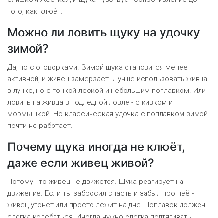
того, как клюёт.
Можно ли ловить щуку на удочку
зимой?
Да, но с оговорками. Зимой щука становится менее
активной, и живец замерзает. Лучше использовать живца
в лунке, но с тонкой леской и небольшим поплавком. Или
ловить на живца в подледной ловле - с кивком и
мормышкой. Но классическая удочка с поплавком зимой
почти не работает.
Почему щука иногда не клюёт,
даже если живец живой?
Потому что живец не движется. Щука реагирует на
движение. Если ты забросил снасть и забыл про неё -
живец утонет или просто лежит на дне. Поплавок должен
слегка колебаться. Иногда нужно слегка подтягивать