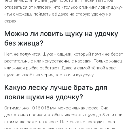
терпения, для тишины, для простоты. И если ты готов
отказаться от иллюзий, что «только спиннинг ловит щуку»
- ты сможешь поймать её даже на старую удочку из
сарая.
Можно ли ловить щуку на удочку
без живца?
Нет, не получится. Щука - хищник, который почти не берёт
растительные или искусственные насадки. Только живец
или живая рыбка работают. Даже в самой тёплой воде
щука не клюёт на червя, тесто или кукурузу.
Какую леску лучше брать для
ловли щуки на удочку?
Оптимально - 0,16-0,18 мм монофильная леска. Она
достаточно прочная, чтобы выдержать щуку до 5 кг, и при
этом мало заметна в воде. Плетёнка не подходит - она
слишком жёсткая, и щука чувствует сопротивление до