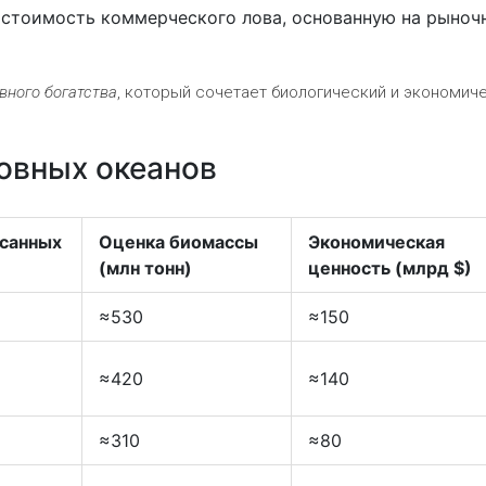
стоимость коммерческого лова, основанную на рыноч
вного богатства
, который сочетает биологический и экономич
овных океанов
исанных
Оценка биомассы
Экономическая
(млн тонн)
ценность (млрд $)
≈530
≈150
≈420
≈140
≈310
≈80