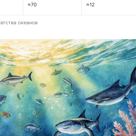
≈70
≈12
атства океанов