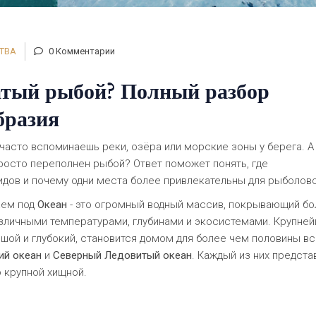
ТВА
0 Комментарии
атый рыбой? Полный разбор
бразия
 часто вспоминаешь реки, озёра или морские зоны у берега. А 
просто переполнен рыбой? Ответ поможет понять, где
дов и почему одни места более привлекательны для рыболово
аем под
Океан
- это огромный водный массив, покрывающий бо
зличными температурами, глубинами и экосистемами.
Крупней
шой и глубокий,
становится домом для более чем половины вс
ий океан
и
Северный Ледовитый океан
. Каждый из них предста
 крупной хищной.