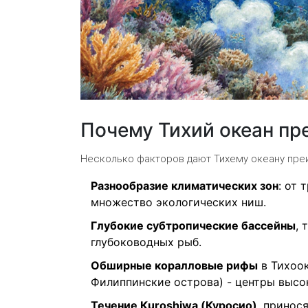
Почему Тихий океан пр
Несколько факторов дают Тихему океану пре
Разнообразие климатических зон
: от 
множество экологических ниш.
Глубокие субтропические бассейны
, 
глубоководных рыб.
Обширные коралловые рифы
в Тихоок
Филиппинские острова) - центры высо
Течение Кuroshiwa (Куросио)
, принос