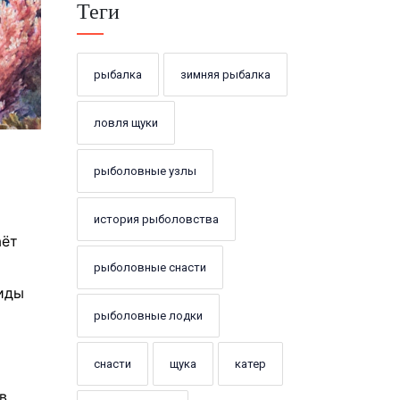
Теги
рыбалка
зимняя рыбалка
ловля щуки
рыболовные узлы
история рыболовства
аёт
рыболовные снасти
виды
рыболовные лодки
снасти
щука
катер
в