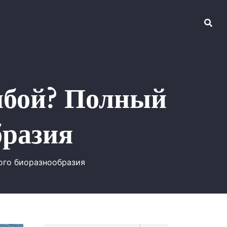
ыбой? Полный
бразия
ого биоразнообразия