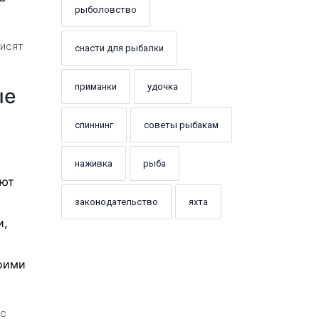
рыболовство
висят
снасти для рыбалки
приманки
удочка
ые
спиннинг
советы рыбакам
наживка
рыба
ают
законодательство
яхта
и,
оими
нс