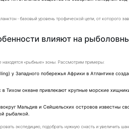
планктон
- базовый уровень трофической цепи, от которого за
обенности влияют на рыболовн
де находятся «рыбные» зоны. Рассмотрим примеры:
ling) у Западного побережья Африки в Атлантике созд
с в Тихом океане привлекают крупные морские хищник
вокруг Мальдив и Сейшельских островов известны св
ой рыбалкой.
ровать экспедицию, подобрать нужную снасть и увеличить ша