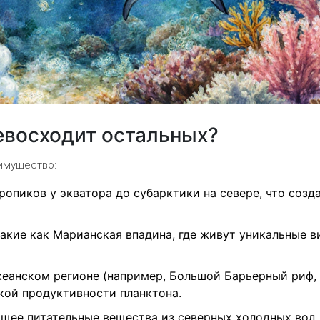
евосходит остальных?
имущество:
тропиков у экватора до субарктики на севере, что созд
такие как Марианская впадина, где живут уникальные 
еанском регионе (например, Большой Барьерный риф,
кой продуктивности планктона.
ящее питательные вещества из северных холодных вод 