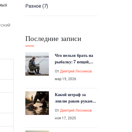
ных
Разное
(7)
еский
Последние записи
Что нельзя брать на
рыбалку: 7 вещей,
которые испортят
От
Дмитрий Лесников
вам день
мар 19, 2026
Какой штраф за
ловлю раков руками
в 2025 году?
От
Дмитрий Лесников
ноя 17, 2025