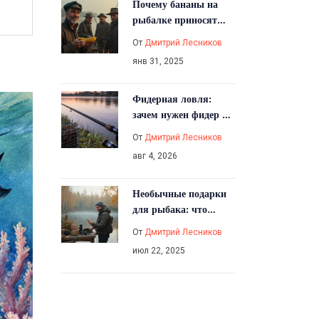
Почему бананы на
рыбалке приносят
неудачу: мифы и
От
Дмитрий Лесников
факты
янв 31, 2025
Фидерная ловля:
зачем нужен фидер и
как он работает
От
Дмитрий Лесников
авг 4, 2026
Необычные подарки
для рыбака: что
выбрать, чтобы
От
Дмитрий Лесников
удивить
июл 22, 2025