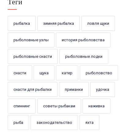
Теги
рыбалка
зимняя рыбалка
ловля щуки
рыболовные узлы
история рыболовства
рыболовные снасти
рыболовные лодки
снасти
щука
катер
рыболовство
снасти для рыбалки
приманки
удочка
спиннинг
советы рыбакам
наживка
рыба
законодательство
яхта