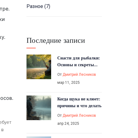
Разное
(7)
тре.
ки
у.
Последние записи
Снасти для рыбалки:
Основы и секреты
практиков
От
Дмитрий Лесников
мар 11, 2025
косов.
Когда щука не клюет:
причины и что делать
От
Дмитрий Лесников
ебует
апр 24, 2025
 в