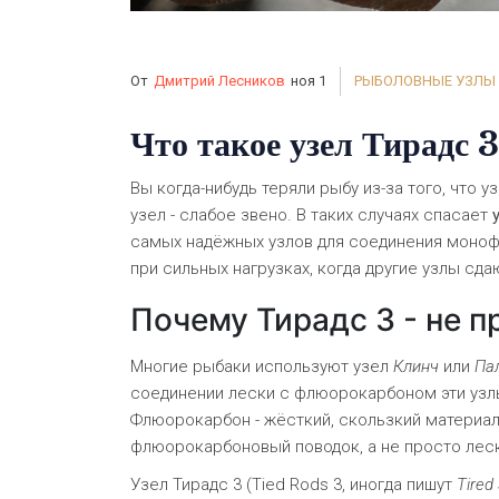
От
Дмитрий Лесников
ноя 1
РЫБОЛОВНЫЕ УЗЛЫ
Что такое узел Тирадс 
Вы когда-нибудь теряли рыбу из-за того, что 
узел - слабое звено. В таких случаях спасает
самых надёжных узлов для соединения монофи
при сильных нагрузках, когда другие узлы сда
Почему Тирадс 3 - не п
Многие рыбаки используют узел
Клинч
или
Па
соединении лески с флюорокарбоном эти узл
Флюорокарбон - жёсткий, скользкий материал.
флюорокарбоновый поводок, а не просто леску
Узел Тирадс 3 (Tied Rods 3, иногда пишут
Tired