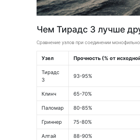
Чем Тирадс 3 лучше др
Сравнение узлов при соединении монофильной
Узел
Прочность (% от исходно
Тирадс
93-95%
3
Клинч
65-70%
Паломар
80-85%
Гриннер
75-80%
Алтай
88-90%