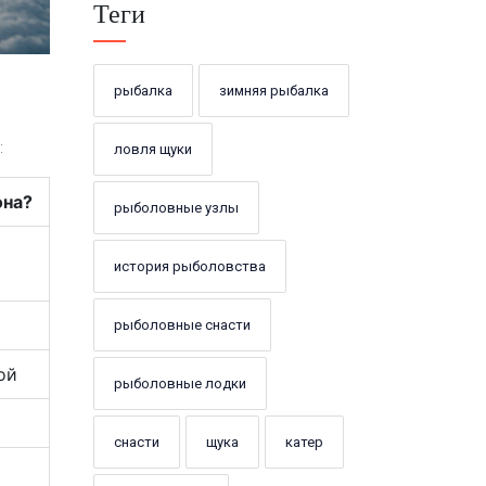
Теги
рыбалка
зимняя рыбалка
:
ловля щуки
она?
рыболовные узлы
история рыболовства
рыболовные снасти
ой
рыболовные лодки
снасти
щука
катер