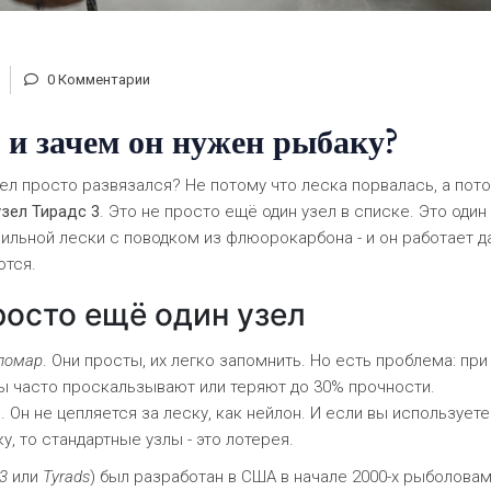
0 Комментарии
3 и зачем он нужен рыбаку?
узел просто развязался? Не потому что леска порвалась, а пот
узел Тирадс 3
. Это не просто ещё один узел в списке. Это один
льной лески с поводком из флюорокарбона - и он работает 
ются.
росто ещё один узел
ломар
. Они просты, их легко запомнить. Но есть проблема: при
ы часто проскальзывают или теряют до 30% прочности.
 Он не цепляется за леску, как нейлон. И если вы используете
, то стандартные узлы - это лотерея.
 3
или
Tyrads
) был разработан в США в начале 2000-х рыболовам