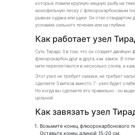
которые ловили крупную хищную рыбу на тяж
монофильную леску с флюорокарбоновым пово
рывках судака или щуки. Он стал стандартом 
условиях сильного течения или на глубине.
Как работает узел Тира
Суть Тирадс 3 в том, что он создаёт
двойную 
флюорокарбон друг в друга, как замок. В отли
нити переплетаются в несколько слоёв, и кажд
Этот узел не требует смазки, не требует нагр
сделаете 5 витков вместо 7 - узел будет слаб
Но когда вы сделаете его правильно - он выд
цельной.
Как завязать узел Тира
Возьмите конец флюорокарбонового по
Оставьте конец длиной 15-20 см.