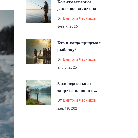
Как атмосферное
давление влияет на
клев щуки:
От
Дмитрий Лесников
практические
фев 7, 2026
правила для рыбаков
Кто и когда придумал
рыбалку?
От
Дмитрий Лесников
апр 8, 2025
Законодательные
запреты на ловлю
рыбы в России 2024
От
Дмитрий Лесников
дек 19, 2024