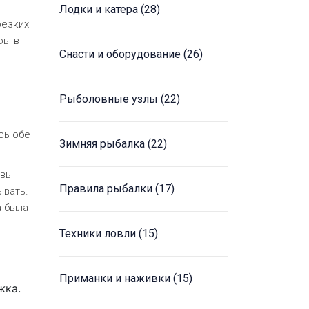
Лодки и катера
(28)
резких
ры в
Снасти и оборудование
(26)
Рыболовные узлы
(22)
сь обе
Зимняя рыбалка
(22)
 вы
Правила рыбалки
(17)
ывать.
а была
Техники ловли
(15)
Приманки и наживки
(15)
жка.