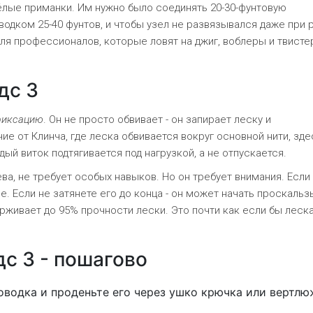
ёлые приманки. Им нужно было соединять 20-30-фунтовую
дком 25-40 фунтов, и чтобы узел не развязывался даже при 
для профессионалов, которые ловят на джиг, воблеры и твисте
дс 3
фиксацию
. Он не просто обвивает - он запирает леску и
чие от Клинча, где леска обвивается вокруг основной нити, зде
ый виток подтягивается под нагрузкой, а не отпускается.
ева, не требует особых навыков. Но он требует внимания. Если
ее. Если не затянете его до конца - он может начать проскальз
ерживает до 95% прочности лески. Это почти как если бы леск
дс 3 - пошагово
водка и проденьте его через ушко крючка или вертлю