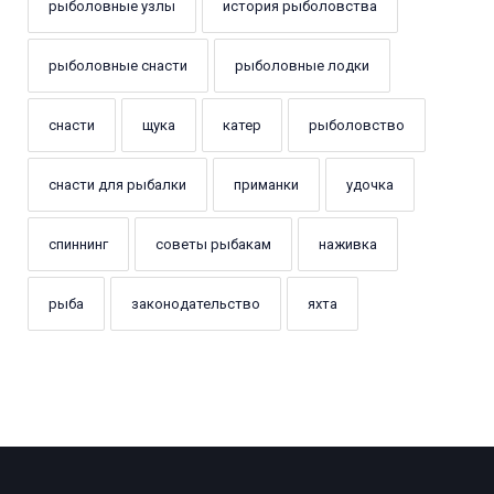
рыболовные узлы
история рыболовства
рыболовные снасти
рыболовные лодки
снасти
щука
катер
рыболовство
снасти для рыбалки
приманки
удочка
спиннинг
советы рыбакам
наживка
рыба
законодательство
яхта