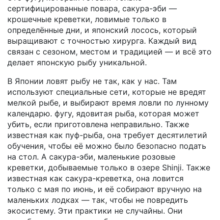
сертифицированные повара, сакура-эби —
крошечные креветки, ловимые только в
определённые дни, и японский лосось, который
выращивают с точностью хирурга. Каждый вид
связан с сезоном, местом и традицией — и всё это
делает японскую рыбу уникальной.
В Японии ловят рыбу не так, как у нас. Там
используют специальные сети, которые не вредят
мелкой рыбе, и выбирают время ловли по лунному
календарю.
фугу
,
ядовитая рыба, которая может
убить, если приготовлена неправильно
. Также
известная как
пуф-рыба
, она требует десятилетий
обучения, чтобы её можно было безопасно подать
на стол.
А
сакура-эби
,
маленькие розовые
креветки, добываемые только в озере Shinji
. Также
известная как
сакура-креветка
, она ловится
только с мая по июнь, и её собирают вручную на
маленьких лодках — так, чтобы не повредить
экосистему.
Эти практики не случайны. Они