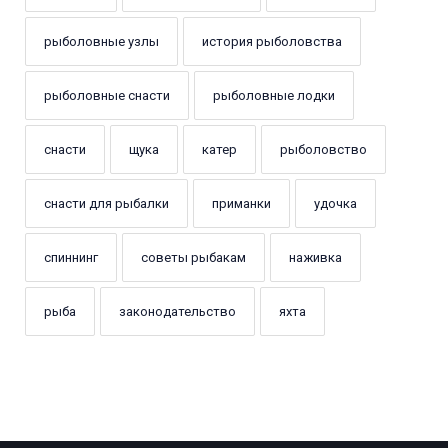
рыболовные узлы
история рыболовства
рыболовные снасти
рыболовные лодки
снасти
щука
катер
рыболовство
снасти для рыбалки
приманки
удочка
спиннинг
советы рыбакам
наживка
рыба
законодательство
яхта