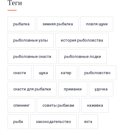
Теги
рыбалка
зимняя рыбалка
ловля щуки
рыболовные узлы
история рыболовства
рыболовные снасти
рыболовные лодки
снасти
щука
катер
рыболовство
снасти для рыбалки
приманки
удочка
спиннинг
советы рыбакам
наживка
рыба
законодательство
яхта