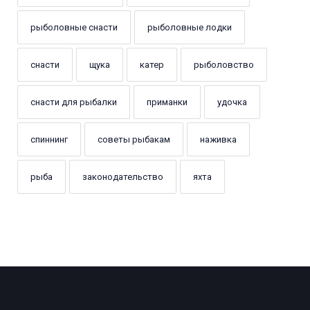
рыболовные снасти
рыболовные лодки
снасти
щука
катер
рыболовство
снасти для рыбалки
приманки
удочка
спиннинг
советы рыбакам
наживка
рыба
законодательство
яхта