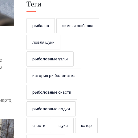
Теги
рыбалка
зимняя рыбалка
ловля щуки
рыболовные узлы
е
та
история рыболовства
рыболовные снасти
с
марте,
рыболовные лодки
снасти
щука
катер