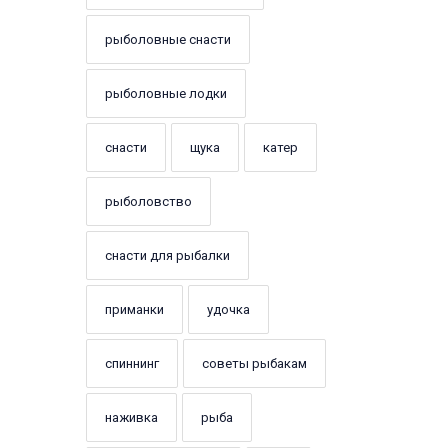
рыболовные снасти
рыболовные лодки
снасти
щука
катер
рыболовство
снасти для рыбалки
приманки
удочка
спиннинг
советы рыбакам
наживка
рыба