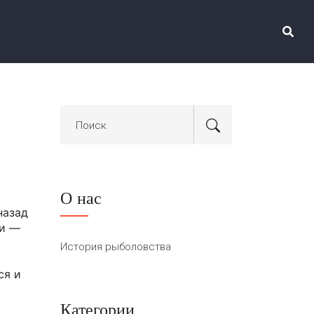
О нас
назад
ни —
История рыболовства
ся и
Категории