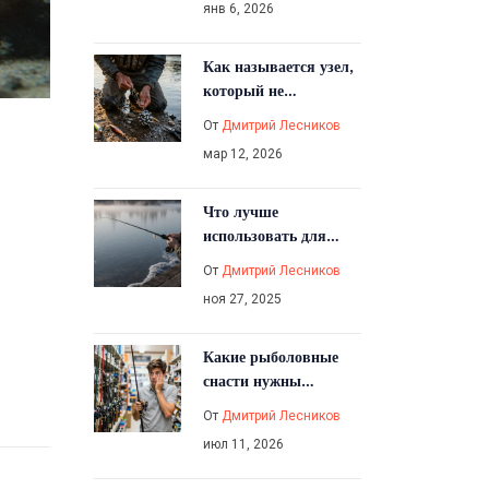
янв 6, 2026
рыбалки
Как называется узел,
который не
развязывается:
От
Дмитрий Лесников
название, особенности
мар 12, 2026
и где его используют
Что лучше
использовать для
ловли щуки:
От
Дмитрий Лесников
приманки, снасти и
ноя 27, 2025
тактики 2025 года
Какие рыболовные
снасти нужны
новичку: полный гид
От
Дмитрий Лесников
по выбору удилища,
июл 11, 2026
катушки и приманок