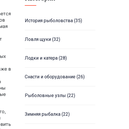
ается
ов
История рыболовства
(35)
мая
т
Ловля щуки
(32)
мых
Лодки и катера
(28)
аже в
Снасти и оборудование
(26)
о
сны
рые
Рыболовные узлы
(22)
го,
Зимняя рыбалка
(22)
я
овить