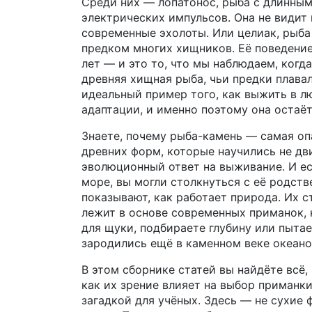
Среди них —
лопатонос
,
рыба с длинным
электрических импульсов
. Она не види
современные эхолоты. Или
целиак
,
рыба
предком многих хищников
. Её поведени
лет — и это то, что мы наблюдаем, когд
древняя хищная рыба, чьи предки плава
идеальный пример того, как выжить в л
адаптации, и именно поэтому она остаё
Знаете, почему рыба-камень — самая оп
древних форм, которые научились не двиг
эволюционный ответ на выживание. И ес
море, вы могли столкнуться с её родст
показывают, как работает природа. Их с
лежит в основе современных приманок, 
для щуки, подбираете глубину или пыта
зародились ещё в каменном веке океано
В этом сборнике статей вы найдёте всё,
как их зрение влияет на выбор приманки
загадкой для учёных. Здесь — не сухие 