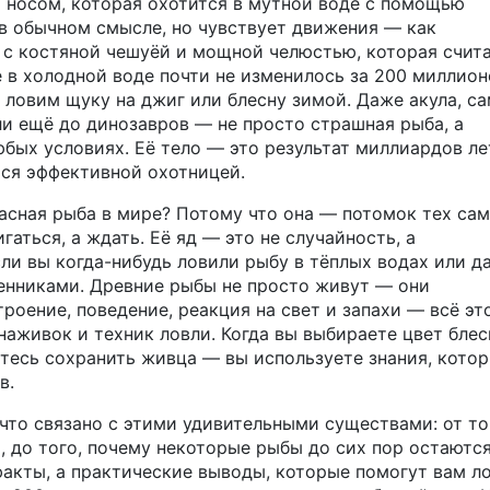
 носом, которая охотится в мутной воде с помощью
т в обычном смысле, но чувствует движения — как
 с костяной чешуёй и мощной челюстью, которая счит
е в холодной воде почти не изменилось за 200 миллион
а ловим щуку на джиг или блесну зимой. Даже
акула
,
са
ли ещё до динозавров
— не просто страшная рыба, а
юбых условиях. Её тело — это результат миллиардов ле
тся эффективной охотницей.
асная рыба в мире? Потому что она — потомок тех са
аться, а ждать. Её яд — это не случайность, а
ли вы когда-нибудь ловили рыбу в тёплых водах или д
венниками. Древние рыбы не просто живут — они
троение, поведение, реакция на свет и запахи — всё эт
наживок и техник ловли. Когда вы выбираете цвет бле
етесь сохранить живца — вы используете знания, кото
в.
 что связано с этими удивительными существами: от то
, до того, почему некоторые рыбы до сих пор остаютс
факты, а практические выводы, которые помогут вам л