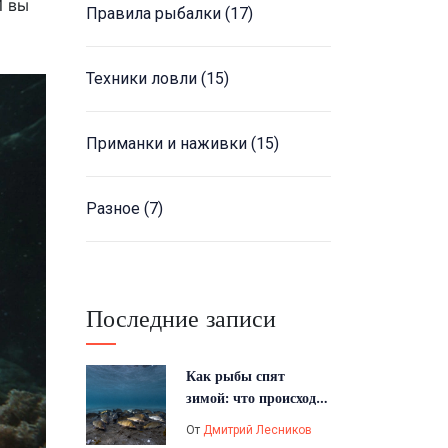
И вы
Правила рыбалки
(17)
Техники ловли
(15)
Приманки и наживки
(15)
Разное
(7)
Последние записи
Как рыбы спят
зимой: что происходит
под льдом и почему
От
Дмитрий Лесников
это важно для