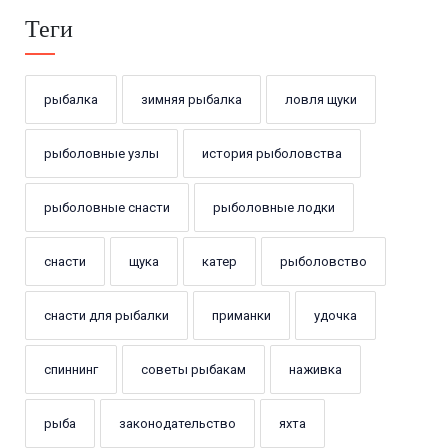
Теги
рыбалка
зимняя рыбалка
ловля щуки
рыболовные узлы
история рыболовства
рыболовные снасти
рыболовные лодки
снасти
щука
катер
рыболовство
снасти для рыбалки
приманки
удочка
спиннинг
советы рыбакам
наживка
рыба
законодательство
яхта