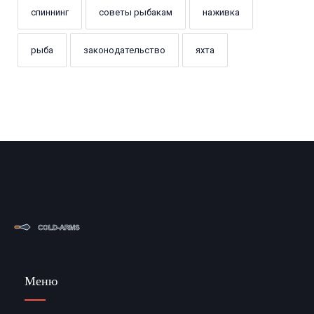
спиннинг
советы рыбакам
наживка
рыба
законодательство
яхта
Меню