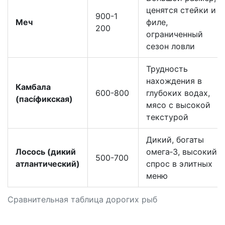
ценятся стейки и
900-1
Меч
филе,
200
ограниченный
сезон ловли
Трудность
нахождения в
Камбала
600-800
глубоких водах,
(пacíфикская)
мясо с высокой
текстурой
Дикий, богаты
Лосось (дикий
омега‑3, высокий
500-700
атлантический)
спрос в элитных
меню
Сравнительная таблица дорогих рыб