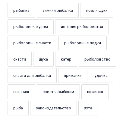
рыбалка
зимняя рыбалка
ловля щуки
рыболовные узлы
история рыболовства
рыболовные снасти
рыболовные лодки
снасти
щука
катер
рыболовство
снасти для рыбалки
приманки
удочка
спиннинг
советы рыбакам
наживка
рыба
законодательство
яхта