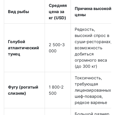
Средняя
Причина высокой
Вид рыбы
цена за
цены
кг (USD)
Редкость,
высокий спрос в
Голубой
суши‑ресторанах,
2 500-3
атлантический
возможность
000
тунец
добиться
огромного веса
(до 300 кг)
Токсичность,
требующая
Фугу (рогатый
1 800-2
лицензированных
слизняк)
500
шеф‑поваров,
редкое варенье
Большой размер,