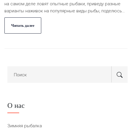
на самом деле ловят опытные рыбаки, приведу разные
варианты наживок на популярные виды рыбы, поделюсь
проверенными советами и фактами. Даже если вы только
начали выходить на лед, разберетесь, на что делать
Читать далее
ставку и как не остаться без поклевки. Помогут советы
со льда и личные наблюдения.
О нас
Зимняя рыбалка