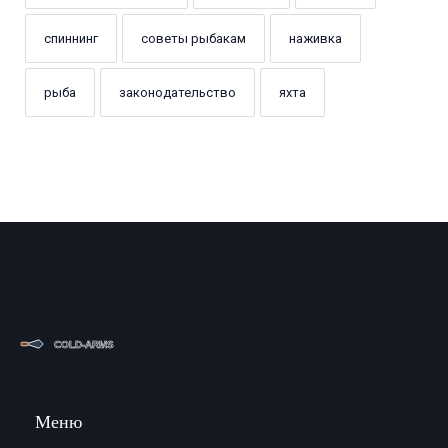
спиннинг
советы рыбакам
наживка
рыба
законодательство
яхта
Меню