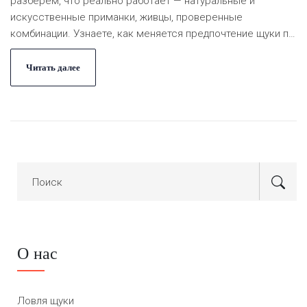
разберём, что реально работает — натуральные и
искусственные приманки, живцы, проверенные
комбинации. Узнаете, как меняется предпочтение щуки по
сезонам и погоде, почему одна и та же наживка может
быть бесполезной в разные дни. Разделим мифы и
Читать далее
практику, разложим всё по полочкам понятным языком.
О нас
Ловля щуки