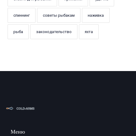
спиннинг
советы рыбакам
наживка
рыба
законодательство
яхта
Меню