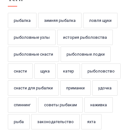
рыбалка
зимняя рыбалка
ловля щуки
рыболовные узлы
история рыболовства
рыболовные снасти
рыболовные лодки
снасти
щука
катер
рыболовство
снасти для рыбалки
приманки
удочка
спиннинг
советы рыбакам
наживка
рыба
законодательство
яхта