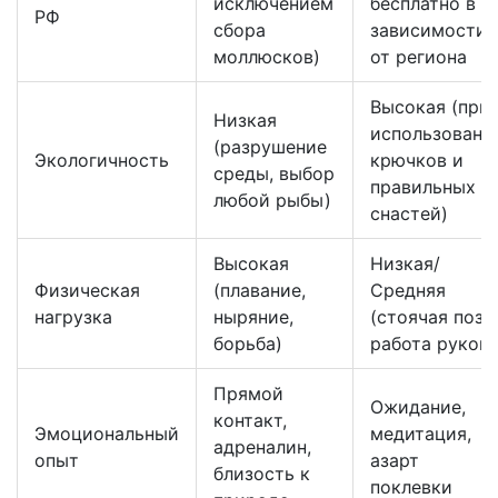
исключением
бесплатно в
РФ
сбора
зависимости
моллюсков)
от региона
Высокая (при
Низкая
использовани
(разрушение
Экологичность
крючков и
среды, выбор
правильных
любой рыбы)
снастей)
Высокая
Низкая/
Физическая
(плавание,
Средняя
нагрузка
ныряние,
(стоячая поза,
борьба)
работа рукой)
Прямой
Ожидание,
контакт,
Эмоциональный
медитация,
адреналин,
опыт
азарт
близость к
поклевки