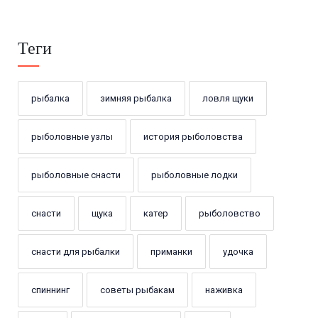
Теги
рыбалка
зимняя рыбалка
ловля щуки
рыболовные узлы
история рыболовства
рыболовные снасти
рыболовные лодки
снасти
щука
катер
рыболовство
снасти для рыбалки
приманки
удочка
спиннинг
советы рыбакам
наживка