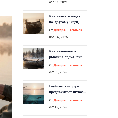
апр 16, 2026
Как назвать лодку
по-другому: идеи,
традиции и что стоит
От
Дмитрий Лесников
учесть
ноя 16, 2025
Как называется
рыбачья лодка: виды,
названия и
От
Дмитрий Лесников
особенности
окт 31, 2025
Глубина, которую
предпочитает щука:
как найти идеальное
От
Дмитрий Лесников
место
окт 16, 2025