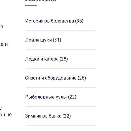
й
История рыболовства
(35)
ия
Ловля щуки
(31)
од и
Лодки и катера
(28)
Снасти и оборудование
(26)
Рыболовные узлы
(22)
у
он не
Зимняя рыбалка
(22)