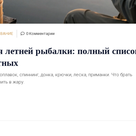
ОВАНИЕ
0 Комментарии
я летней рыбалки: полный списо
тных
плавок, спиннинг, донка, крючки, леска, приманки. Что брать
вить в жару.