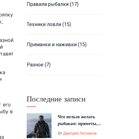
Правила рыбалки
(17)
ряпку
к,
Техники ловли
(15)
разной
Приманки и наживки
(15)
ой
ставят
Разное
(7)
ка
и
Последние записи
 его
ыбу в
Что нельзя желать
рыбакам: приметы,
суеверия и этикет
От
Дмитрий Лесников
аз