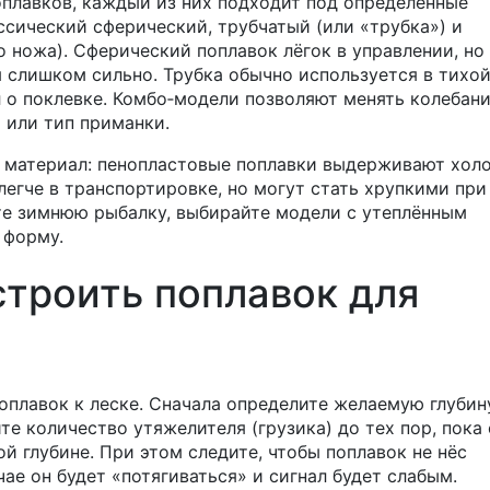
плавков, каждый из них подходит под определённые
ссический сферический, трубчатый (или «трубка») и
 ножа). Сферический поплавок лёгок в управлении, но
я слишком сильно. Трубка обычно используется в тихо
л о поклевке. Комбо‑модели позволяют менять колебан
а или тип приманки.
а материал: пенопластовые поплавки выдерживают хол
легче в транспортировке, но могут стать хрупкими при
те зимнюю рыбалку, выбирайте модели с утеплённым
 форму.
строить поплавок для
поплавок к леске. Сначала определите желаемую глубин
те количество утяжелителя (грузика) до тех пор, пока 
й глубине. При этом следите, чтобы поплавок не нёс
ае он будет «потягиваться» и сигнал будет слабым.