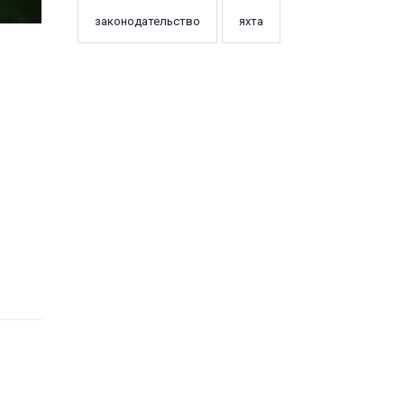
законодательство
яхта