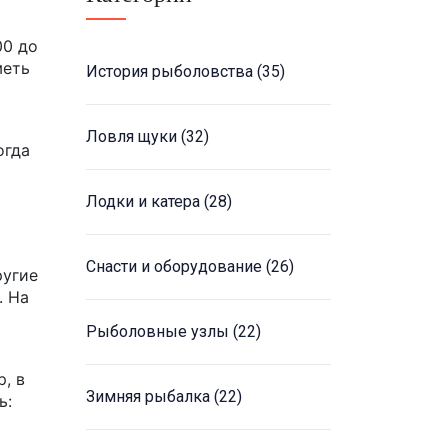
00 до
меть
История рыболовства
(35)
Ловля щуки
(32)
огда
Лодки и катера
(28)
Снасти и оборудование
(26)
ругие
. На
Рыболовные узлы
(22)
, в
Зимняя рыбалка
(22)
ь: