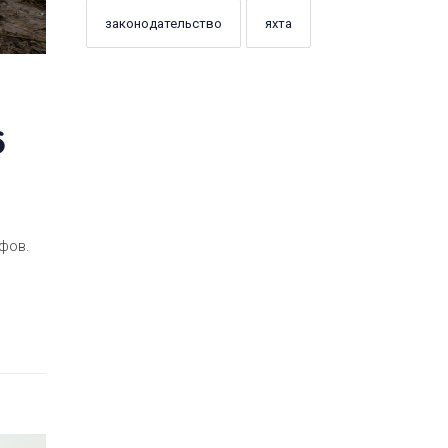
законодательство
яхта
6
фов.