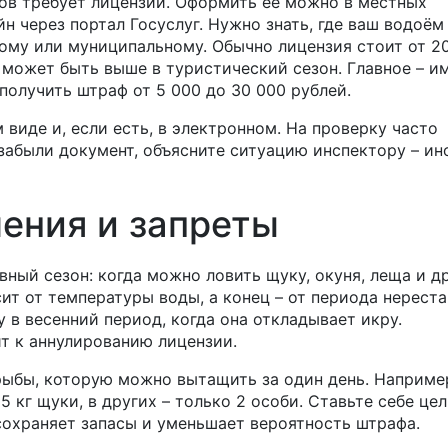
ов требует лицензии. Оформить её можно в местных
н через портал Госуслуг. Нужно знать, где ваш водоём
ному или муниципальному. Обычно лицензия стоит от 2
 может быть выше в туристический сезон. Главное – и
 получить штраф от 5 000 до 30 000 рублей.
виде и, если есть, в электронном. На проверку часто
 забыли документ, объясните ситуацию инспектору – ин
ения и запреты
ный сезон: когда можно ловить щуку, окуня, леща и д
ит от температуры воды, а конец – от периода нереста
 в весенний период, когда она откладывает икру.
т к аннулированию лицензии.
рыбы, которую можно вытащить за один день. Например
5 кг щуки, в других – только 2 особи. Ставьте себе цел
 сохраняет запасы и уменьшает вероятность штрафа.