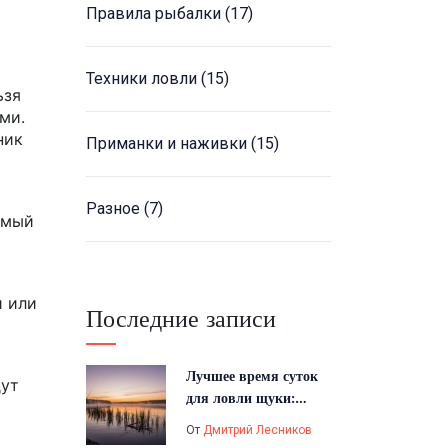
Правила рыбалки
(17)
Техники ловли
(15)
ьзя
ми.
ник
Приманки и наживки
(15)
Разное
(7)
емый
и или
Последние записи
Лучшее время суток
дут
для ловли щуки:
график активности и
От
Дмитрий Лесников
секреты клёва