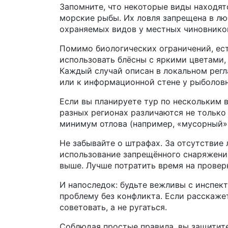
Запомните, что некоторые виды находят
морские рыбы. Их ловля запрещена в люб
охраняемых видов у местных чиновнико
Помимо биологических ограничений, ест
использовать блёсны с яркими цветами,
Каждый случай описан в локальном регл
или к информационной стене у рыболовн
Если вы планируете тур по нескольким в
разных регионах различаются не только 
минимум отлова (например, «мусорный» 
Не забывайте о штрафах. За отсутствие 
использование запрещённого снаряжени
выше. Лучше потратить время на проверк
И напоследок: будьте вежливы с инспе
проблему без конфликта. Если расскажет
советовать, а не ругаться.
Соблюдая простые правила, вы защитит