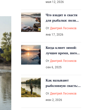
мая 12, 2026
Что входит в снасти
для рыбалки: полный
список снаряжения
От
Дмитрий Лесников
для начинающих и
янв 17, 2026
опытных рыбаков
Когда клюет зимой:
лучшее время, погода
и места на льду
От
Дмитрий Лесников
сен 6, 2025
Как называют
рыболовную снасть:
полный разбор
От
Дмитрий Лесников
терминов и видов
июн 2, 2026
оснастки