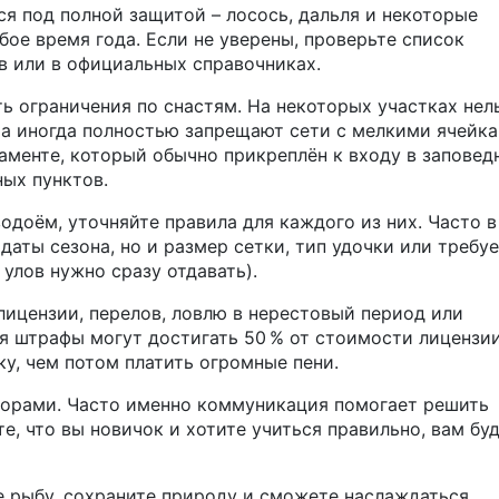
ся под полной защитой – лосось, дальля и некоторые
ое время года. Если не уверены, проверьте список
в или в официальных справочниках.
ь ограничения по снастям. На некоторых участках нел
 а иногда полностью запрещают сети с мелкими ячейка
аменте, который обычно прикреплён к входу в заповед
ых пунктов.
одоём, уточняйте правила для каждого из них. Часто в
даты сезона, но и размер сетки, тип удочки или требу
улов нужно сразу отдавать).
лицензии, перелов, ловлю в нерестовый период или
я штрафы могут достигать 50 % от стоимости лицензи
у, чем потом платить огромные пени.
кторами. Часто именно коммуникация помогает решить
е, что вы новичок и хотите учиться правильно, вам бу
е рыбу, сохраните природу и сможете наслаждаться