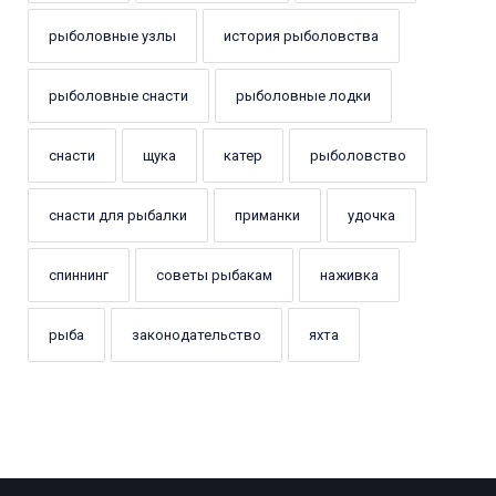
рыболовные узлы
история рыболовства
рыболовные снасти
рыболовные лодки
снасти
щука
катер
рыболовство
снасти для рыбалки
приманки
удочка
спиннинг
советы рыбакам
наживка
рыба
законодательство
яхта