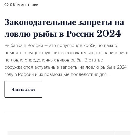
0 Комментарии
Законодательные запреты на
ловлю рыбы в России 2024
Рыбалка в России — это популярное хобби, но важно
помнить о существующих законодательных ограничениях
по ловле определенных видов рыбы. В статье
обсуждаются актуальные запреты на ловлю рыбы в 2024
году в России и их возможные последствия для
нарушителей. Разбираются аспекты сезонных
ограничений и региональные особенности правил для
Читать далее
любителей и профессионалов. Особое внимание уделено
мерам по сохранению редких видов. Советы помогут
рыбакам оставаться в рамках закона и избежать
штрафов.