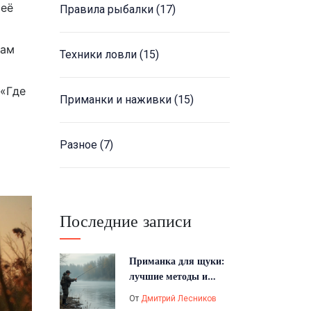
 её
Правила рыбалки
(17)
там
Техники ловли
(15)
 «Где
Приманки и наживки
(15)
Разное
(7)
Последние записи
Приманка для щуки:
лучшие методы и
советы по ловле
От
Дмитрий Лесников
хищницы