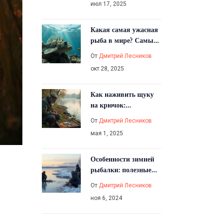
июл 17, 2025
Какая самая ужасная
рыба в мире? Самые
страшные и опасные
От
Дмитрий Лесников
виды
окт 28, 2025
Как наживить щуку
на крючок:
проверенные способы
От
Дмитрий Лесников
мая 1, 2025
Особенности зимней
рыбалки: полезные
советы и факты
От
Дмитрий Лесников
ноя 6, 2024