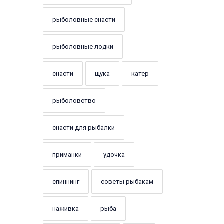
рыболовные снасти
рыболовные лодки
снасти
щука
катер
рыболовство
снасти для рыбалки
приманки
удочка
спиннинг
советы рыбакам
наживка
рыба