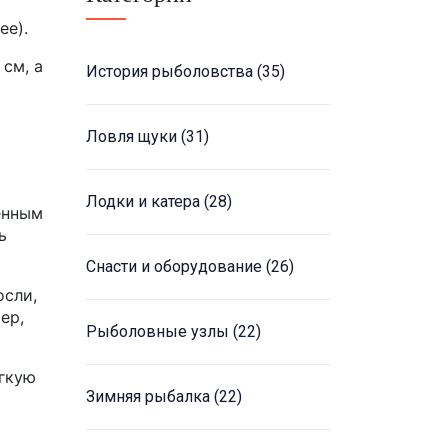
ее).
 см, а
История рыболовства
(35)
Ловля щуки
(31)
Лодки и катера
(28)
енным
ь
Снасти и оборудование
(26)
осли,
ер,
Рыболовные узлы
(22)
ёгкую
Зимняя рыбалка
(22)