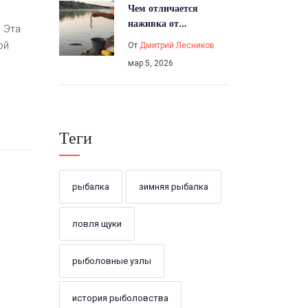
Чем отличается
наживка от
 Эта
приманки: простое
ой
От
Дмитрий Лесников
объяснение для
мар 5, 2026
начинающих рыбаков
Теги
рыбалка
зимняя рыбалка
ловля щуки
рыболовные узлы
история рыболовства