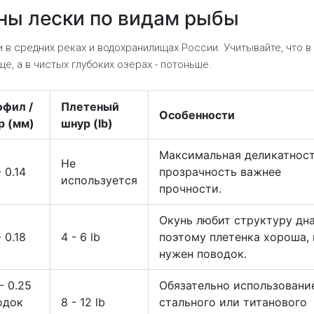
ны лески по видам рыбы
и в средних реках и водохранилищах России. Учитывайте, что в
, а в чистых глубоких озерах - потоньше.
фил /
Плетеный
Особенности
 (мм)
шнур (lb)
Максимальная деликатност
Не
- 0.14
прозрачность важнее
используется
прочности.
Окунь любит структуру дна
- 0.18
4 - 6 lb
поэтому плетенка хороша, 
нужен поводок.
- 0.25
Обязательно использовани
одок
8 - 12 lb
стального или титанового