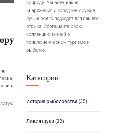
природе. Узнайте, какие
снаряжения и холодное оружие
лучше всего подходят для вашего
отдыха. Обогащайте свою
коллекцию знаний о
бору
приключенческом туризме и
рыбалке.
ины
Категории
 леска
вления
История рыболовства
(35)
олотую
ы
Ловля щуки
(32)