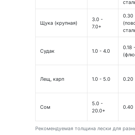
стал
0.30 
3.0 -
Щука (крупная)
(пов
7.0+
стал
0.18 
Судак
1.0 - 4.0
(флю
Лещ, карп
1.0 - 5.0
0.20 
5.0 -
Сом
0.40 
20.0+
Рекомендуемая толщина лески для разн