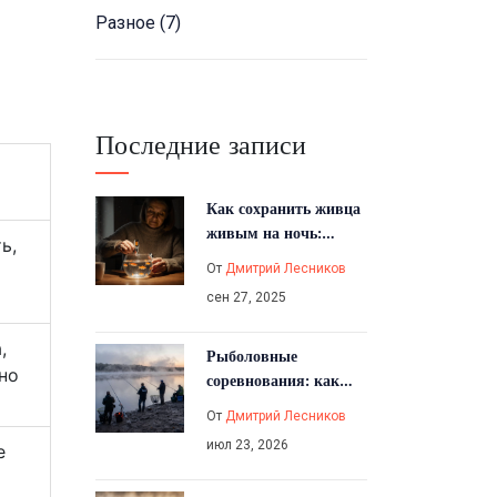
Разное
(7)
Последние записи
Как сохранить живца
живым на ночь:
ь,
проверенные методы
От
Дмитрий Лесников
сен 27, 2025
,
Рыболовные
но
соревнования: как
они называются,
От
Дмитрий Лесников
виды и правила
июл 23, 2026
е