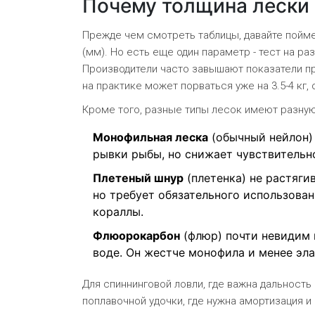
Почему толщина лески 
Прежде чем смотреть таблицы, давайте пойм
(мм). Но есть еще один параметр - тест на ра
Производители часто завышают показатели пр
на практике может порваться уже на 3.5-4 кг
Кроме того, разные типы лесок имеют разну
Монофильная леска
(
обычный нейлон)
рывки рыбы, но снижает чувствительн
Плетеный шнур
(
плетенка)
не растягив
но требует обязательного использован
кораллы.
Флюорокарбон
(
флюр)
почти невидим 
воде. Он жестче монофила и менее эла
Для спиннинговой ловли, где важна дальность
поплавочной удочки, где нужна амортизация 