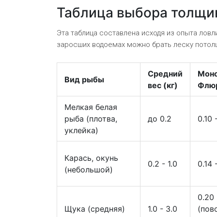
Таблица выбора толщи
Эта таблица составлена исходя из опыта ловл
заросших водоемах можно брать леску потолще
Средний
Моно
Вид рыбы
вес (кг)
Флюр
Мелкая белая
рыба (плотва,
до 0.2
0.10 
уклейка)
Карась, окунь
0.2 - 1.0
0.14 
(небольшой)
0.20 
Щука (средняя)
1.0 - 3.0
(пов