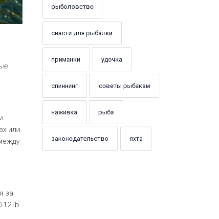
рыболовство
снасти для рыбалки
приманки
удочка
рые
спиннинг
советы рыбакам
наживка
рыба
м
ах или
законодательство
яхта
 между
я за
-12 lb