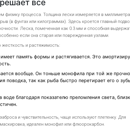
решает всё
ем физику процесса. Толщина лески измеряется в миллиметра
зрыв (в фунтах или килограммах). Здесь кроется главный подво
очности. Леска, помеченная как 0.3 мм и способная выдержать
, особенно если она старая или поврежденная узлами.
ю жесткость и растяжимость:
имеет память формы и растягивается. Это амортизир
ость.
ается вообще. Он тоньше монофила при той же прочно
ия поводка, так как рыба быстро перетирает его о зуб
в воде благодаря показателю преломления света, близ
стичен.
 заброса и чувствительность, чаще используют плетенку. Для
и маскировка, идеален монофил или флюорокарбон.