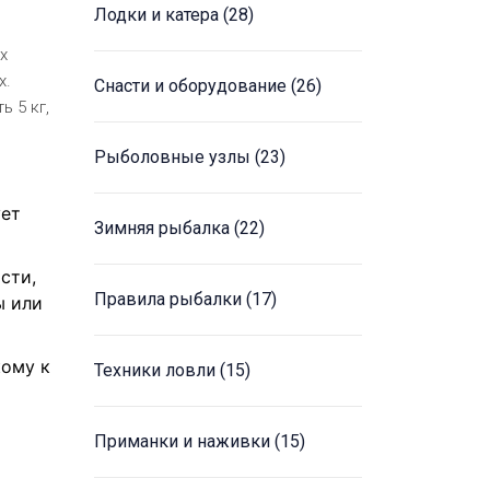
Лодки и катера
(28)
х
х.
Снасти и оборудование
(26)
 5 кг,
Рыболовные узлы
(23)
ует
Зимняя рыбалка
(22)
сти,
Правила рыбалки
(17)
ы или
кому к
Техники ловли
(15)
Приманки и наживки
(15)