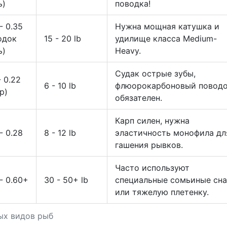
ь)
поводка!
- 0.35
Нужна мощная катушка и
одок
15 - 20 lb
удилище класса Medium-
ь)
Heavy.
Судак острые зубы,
- 0.22
6 - 10 lb
флюорокарбоновый повод
р)
обязателен.
Карп силен, нужна
- 0.28
8 - 12 lb
эластичность монофила дл
гашения рывков.
Часто используют
- 0.60+
30 - 50+ lb
специальные сомьиные сн
или тяжелую плетенку.
ых видов рыб