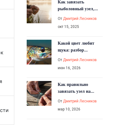
Как завязать
рыболовный узел,
который легко
От
Дмитрий Лесников
развязать: пошаговое
окт 15, 2025
руководство
Какой цвет любит
щука: разбор
ок
приманок по сезону и
От
Дмитрий Лесников
прозрачности воды
июн 16, 2026
я
Как правильно
завязать узел на
леске: лучшие
От
Дмитрий Лесников
способы и ошибки,
мар 10, 2026
асти
которые надо избегать