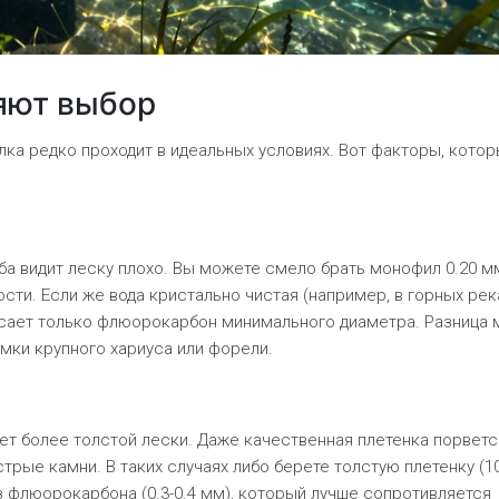
яют выбор
алка редко проходит в идеальных условиях. Вот факторы, кото
ыба видит леску плохо. Вы можете смело брать монофил 0.20 м
ости. Если же вода кристально чистая (например, в горных рек
асает только флюорокарбон минимального диаметра. Разница
мки крупного хариуса или форели.
ет более толстой лески. Даже качественная плетенка порветс
трые камни. В таких случаях либо берете толстую плетенку (10
з флюорокарбона (0.3-0.4 мм), который лучше сопротивляется