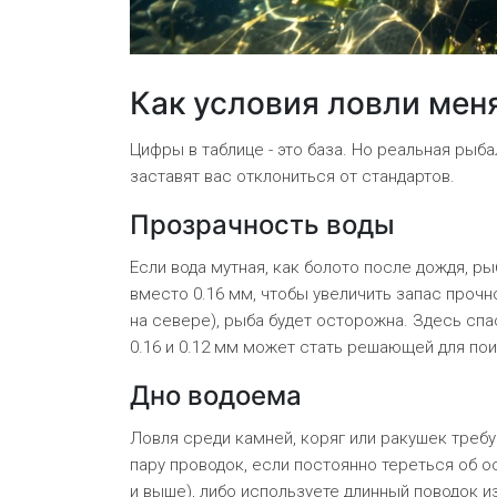
Как условия ловли мен
Цифры в таблице - это база. Но реальная рыб
заставят вас отклониться от стандартов.
Прозрачность воды
Если вода мутная, как болото после дождя, р
вместо 0.16 мм, чтобы увеличить запас прочн
на севере), рыба будет осторожна. Здесь сп
0.16 и 0.12 мм может стать решающей для пои
Дно водоема
Ловля среди камней, коряг или ракушек требу
пару проводок, если постоянно тереться об ос
и выше), либо используете длинный поводок и