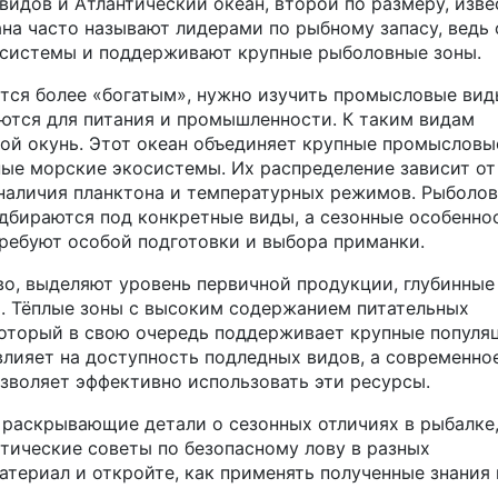
видов
и
Атлантический океан
,
второй по размеру, изв
еана часто называют лидерами по рыбному запасу, ведь
осистемы и поддерживают крупные рыболовные зоны.
ется более «богатым», нужно изучить
промысловые вид
аются для питания и промышленности
. К таким видам
ской окунь. Этот океан объединяет крупные промысловы
ые морские экосистемы. Их распределение зависит от
 наличия планктона и температурных режимов. Рыболо
дбираются под конкретные виды, а сезонные особенно
требуют особой подготовки и выбора приманки.
о, выделяют уровень первичной продукции, глубинные
а. Тёплые зоны с высоким содержанием питательных
который в свою очередь поддерживает крупные популя
влияет на доступность подледных видов, а современно
озволяет эффективно использовать эти ресурсы.
 раскрывающие детали о сезонных отличиях в рыбалке
ктические советы по безопасному лову в разных
атериал и откройте, как применять полученные знания 