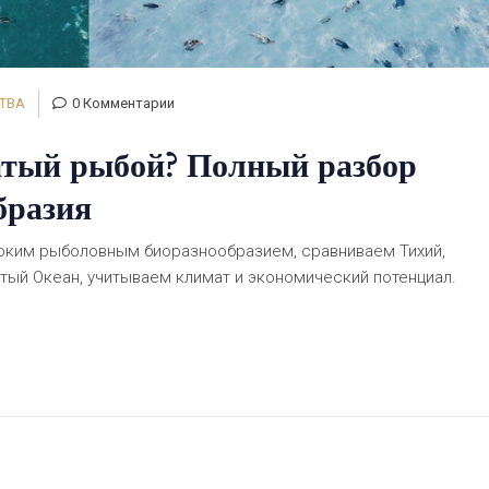
ТВА
0 Комментарии
атый рыбой? Полный разбор
бразия
оким рыболовным биоразнообразием, сравниваем Тихий,
тый Океан, учитываем климат и экономический потенциал.