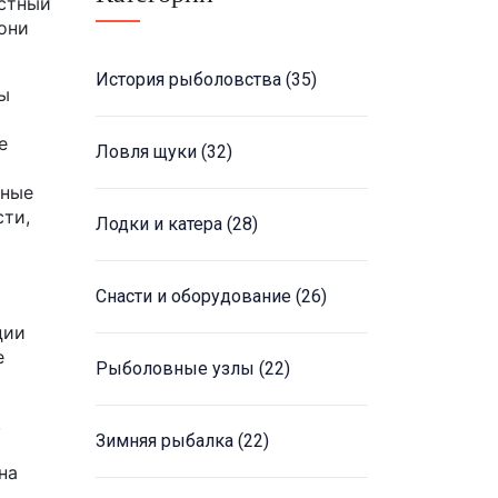
естный
 они
История рыболовства
(35)
ы
е
Ловля щуки
(32)
вные
сти,
Лодки и катера
(28)
Снасти и оборудование
(26)
ции
е
Рыболовные узлы
(22)
,
Зимняя рыбалка
(22)
на