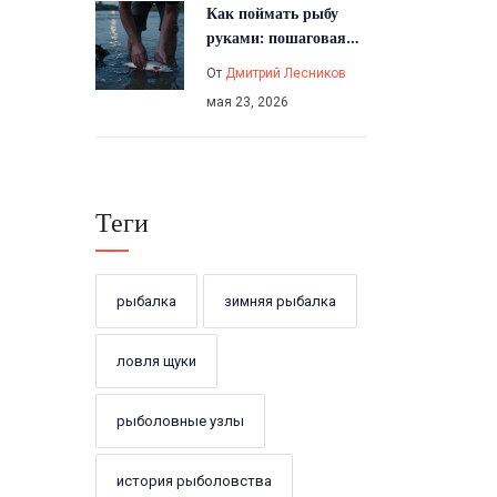
Как поймать рыбу
руками: пошаговая
инструкция, лучшие
От
Дмитрий Лесников
места и виды рыб
мая 23, 2026
Теги
рыбалка
зимняя рыбалка
ловля щуки
рыболовные узлы
история рыболовства