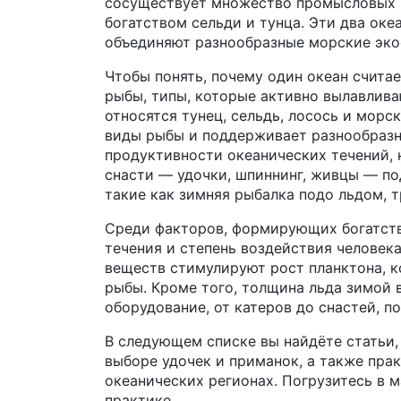
сосуществует множество промысловых 
богатством сельди и тунца
. Эти два ок
объединяют разнообразные морские эк
Чтобы понять, почему один океан счита
рыбы
,
типы, которые активно вылавлив
относятся тунец, сельдь, лосось и мор
виды рыбы и поддерживает разнообразн
продуктивности океанических течений,
снасти — удочки, шпиннинг, живцы — по
такие как зимняя рыбалка подо льдом, 
Среди факторов, формирующих богатств
течения и степень воздействия человек
веществ стимулируют рост планктона, 
рыбы. Кроме того, толщина льда зимой 
оборудование, от катеров до снастей, п
В следующем списке вы найдёте статьи,
выборе удочек и приманок, а также пра
океанических регионах. Погрузитесь в м
практике.