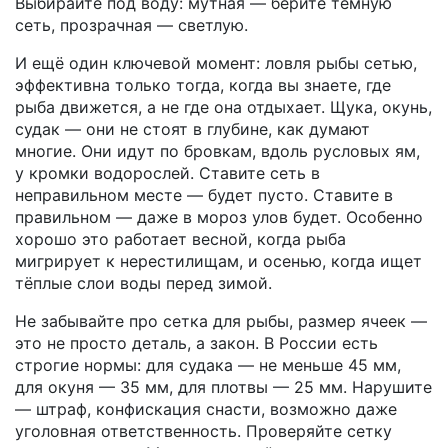
Выбирайте под воду: мутная — берите тёмную
сеть, прозрачная — светлую.
И ещё один ключевой момент:
ловля рыбы сетью
,
эффективна только тогда, когда вы знаете, где
рыба движется, а не где она отдыхает
. Щука, окунь,
судак — они не стоят в глубине, как думают
многие. Они идут по бровкам, вдоль русловых ям,
у кромки водорослей. Ставите сеть в
неправильном месте — будет пусто. Ставите в
правильном — даже в мороз улов будет. Особенно
хорошо это работает весной, когда рыба
мигрирует к нерестилищам, и осенью, когда ищет
тёплые слои воды перед зимой.
Не забывайте про
сетка для рыбы
,
размер ячеек —
это не просто деталь, а закон
. В России есть
строгие нормы: для судака — не меньше 45 мм,
для окуня — 35 мм, для плотвы — 25 мм. Нарушите
— штраф, конфискация снасти, возможно даже
уголовная ответственность. Проверяйте сетку