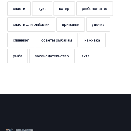
снасти
щука
катер
рыболовство
снасти для рыбалки
приманки
удочка
спиннинг
советы рыбакам
наживка
рыба
законодательство
яхта