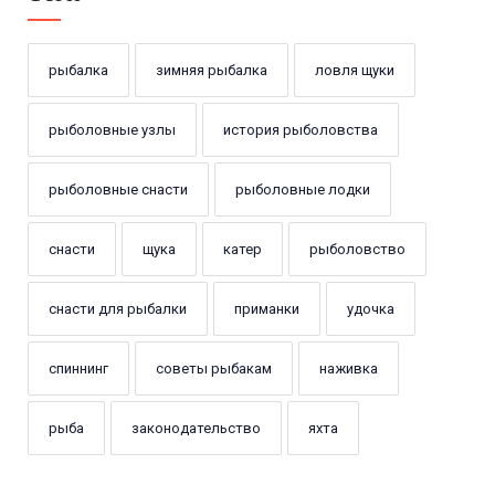
рыбалка
зимняя рыбалка
ловля щуки
рыболовные узлы
история рыболовства
рыболовные снасти
рыболовные лодки
снасти
щука
катер
рыболовство
снасти для рыбалки
приманки
удочка
спиннинг
советы рыбакам
наживка
рыба
законодательство
яхта