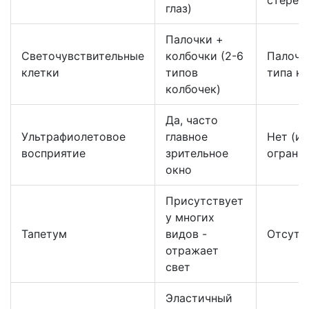
стерео
глаз)
Палочки +
Светочувствительные
колбочки (2-6
Палочк
клетки
типов
типа к
колбочек)
Да, часто
Ультрафиолетовое
главное
Нет (и
восприятие
зрительное
ограни
окно
Присутствует
у многих
Тапетум
видов -
Отсутс
отражает
свет
Эластичный