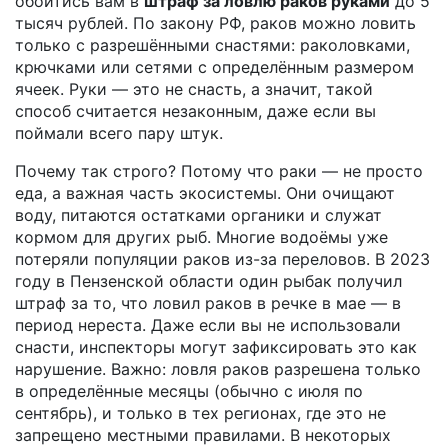
обойтись вам в
штраф за ловлю раков руками
до 5
тысяч рублей. По закону РФ, раков можно ловить
только с разрешёнными снастями: раколовками,
крючками или сетями с определённым размером
ячеек. Руки — это не снасть, а значит, такой
способ считается незаконным, даже если вы
поймали всего пару штук.
Почему так строго? Потому что раки — не просто
еда, а важная часть экосистемы. Они очищают
воду, питаются остатками органики и служат
кормом для других рыб. Многие водоёмы уже
потеряли популяции раков из-за переловов. В 2023
году в Пензенской области один рыбак получил
штраф за то, что ловил раков в речке в мае — в
период нереста. Даже если вы не использовали
снасти, инспекторы могут зафиксировать это как
нарушение. Важно: ловля раков разрешена только
в определённые месяцы (обычно с июля по
сентябрь), и только в тех регионах, где это не
запрещено местными правилами. В некоторых