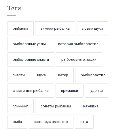
Теги
рыбалка
зимняя рыбалка
ловля щуки
рыболовные узлы
история рыболовства
рыболовные снасти
рыболовные лодки
снасти
щука
катер
рыболовство
снасти для рыбалки
приманки
удочка
спиннинг
советы рыбакам
наживка
рыба
законодательство
яхта