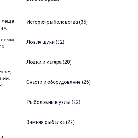
я леща
История рыболовства
(35)
й».
 живым
Ловля щуки
(32)
те
Лодки и катера
(28)
инь»,
нии.
Снасти и оборудование
(26)
к
Рыболовные узлы
(22)
Зимняя рыбалка
(22)
и,