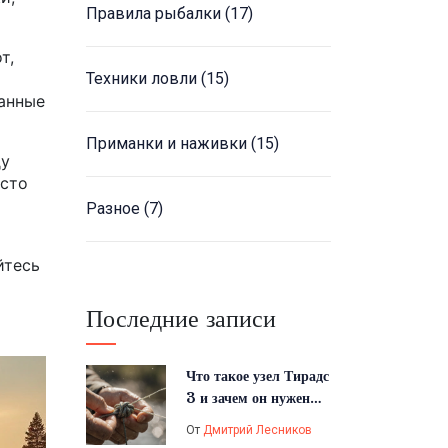
Правила рыбалки
(17)
т,
Техники ловли
(15)
санные
Приманки и наживки
(15)
ду
асто
Разное
(7)
йтесь
Последние записи
Что такое узел Тирадс
3 и зачем он нужен
рыбаку?
От
Дмитрий Лесников