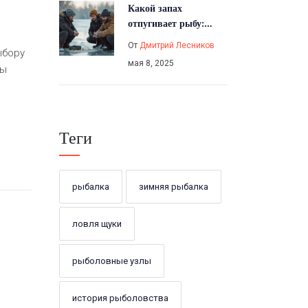
Какой запах
отпугивает рыбу:
приметы и факты для
От
Дмитрий Лесников
ыбору
зимней рыбалки
мая 8, 2025
бы
Теги
рыбалка
зимняя рыбалка
ловля щуки
рыболовные узлы
история рыболовства