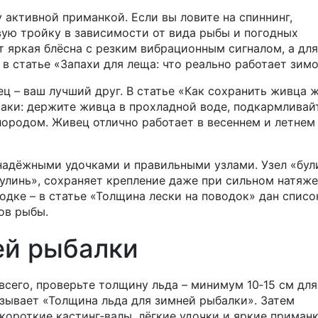
 активной приманкой. Если вы ловите на спиннинг,
вую тройку в зависимости от вида рыбы и погодных
т яркая блёсна с резким вибрационным сигналом, а дл
в статье «Запахи для леща: что реально работает зимо
ец – ваш лучший друг. В статье «Как сохранить живца
аки: держите живца в прохладной воде, подкармливай
ородом. Живец отлично работает в весеннем и летнем
надёжными удочками и правильными узлами. Узел «бул
булинь», сохраняет крепление даже при сильном натяже
одке – в статье «Толщина лески на поводок» дан списо
ов рыбы.
ей рыбалки
всего, проверьте толщину льда – минимум 10‑15 см для
азывает «Толщина льда для зимней рыбалки». Затем
короткие кастинг‑валы, лёгкие удочки и яркие приманк