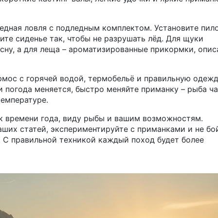
дная ловля с подледным комплектом. Установите пило
те сиденье так, чтобы не разрушать лёд. Для щуки
сну, а для леща – ароматизированные прикормки, опи
рмос с горячей водой, термобельё и правильную одеж
и погода меняется, быстро меняйте приманку – рыба ч
температуре.
к времени года, виду рыбы и вашим возможностям.
ших статей, экспериментируйте с приманками и не бо
т. С правильной техникой каждый поход будет более