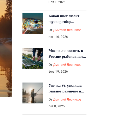
ноя 1, 2025
Какой цвет любит
щука: разбор
приманок по сезону и
От
Дмитрий Лесников
прозрачности воды
июн 16, 2026
Можно ли ввозить в
Россию рыболовные
сети: законы,
От
Дмитрий Лесников
ограничения и что
фев 19, 2026
будет за нарушение
Удочка vs удилище:
главное различие и
как выбрать снасть
От
Дмитрий Лесников
окт 8, 2025