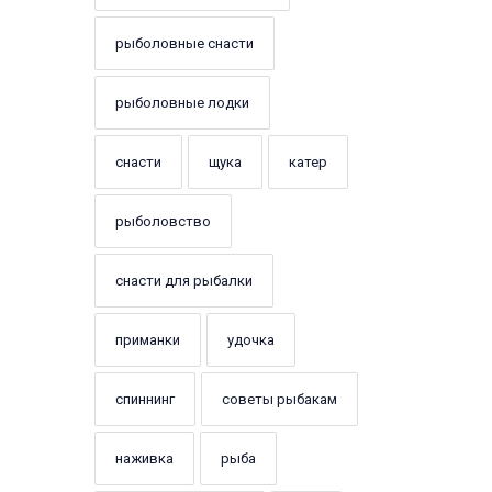
рыболовные снасти
рыболовные лодки
снасти
щука
катер
рыболовство
снасти для рыбалки
приманки
удочка
спиннинг
советы рыбакам
наживка
рыба