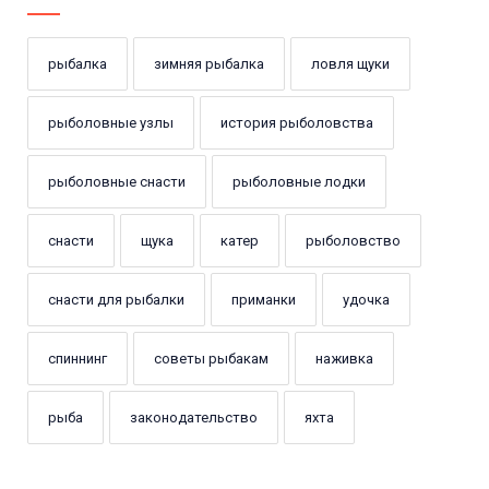
рыбалка
зимняя рыбалка
ловля щуки
рыболовные узлы
история рыболовства
рыболовные снасти
рыболовные лодки
снасти
щука
катер
рыболовство
снасти для рыбалки
приманки
удочка
спиннинг
советы рыбакам
наживка
рыба
законодательство
яхта