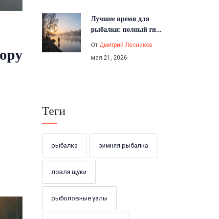
Лучшее время для
рыбалки: полный гид
по сезонам, погоде и
От
Дмитрий Лесников
бору
суточным циклам
мая 21, 2026
Теги
рыбалка
зимняя рыбалка
ловля щуки
рыболовные узлы