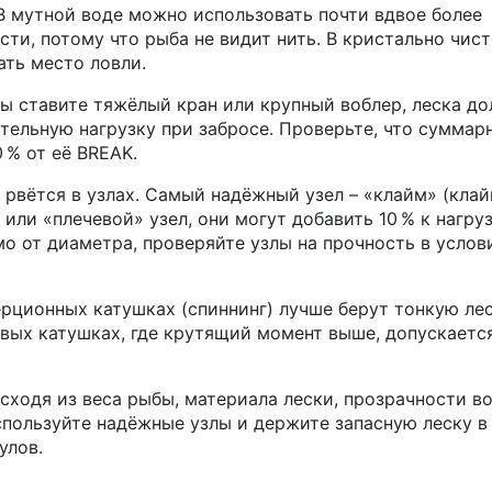
В мутной воде можно использовать почти вдвое более
сти, потому что рыба не видит нить. В кристально чис
ать место ловли.
вы ставите тяжёлый кран или крупный воблер, леска д
ительную нагрузку при забросе. Проверьте, что суммар
 % от её BREAK.
 рвётся в узлах. Самый надёжный узел – «клайм» (клай
или «плечевой» узел, они могут добавить 10 % к нагруз
мо от диаметра, проверяйте узлы на прочность в услов
ерционных катушках (спиннинг) лучше берут тонкую лес
овых катушках, где крутящий момент выше, допускаетс
сходя из веса рыбы, материала лески, прозрачности в
спользуйте надёжные узлы и держите запасную леску в
улов.