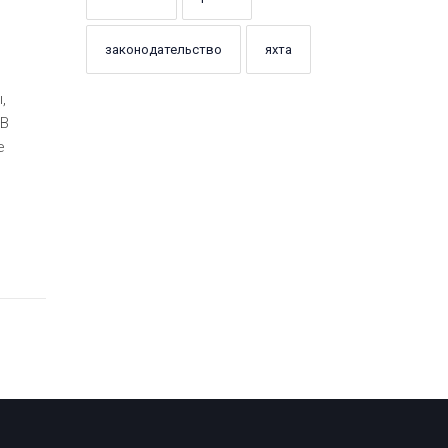
законодательство
яхта
,
 В
е