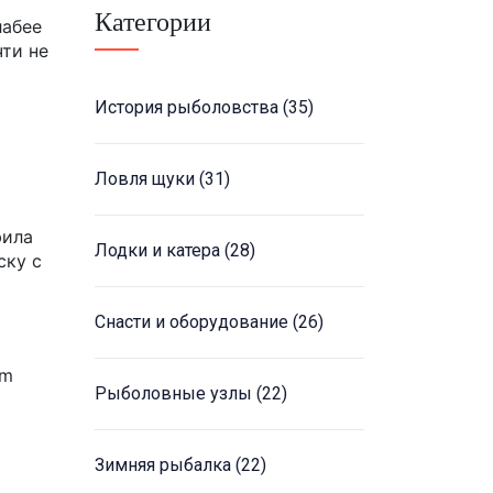
Категории
лабее
чти не
История рыболовства
(35)
Ловля щуки
(31)
фила
Лодки и катера
(28)
ску с
Снасти и оборудование
(26)
mm
Рыболовные узлы
(22)
Зимняя рыбалка
(22)