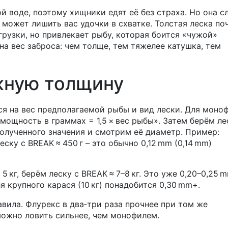
ой воде, поэтому хищники едят её без страха. Но она с
 может лишить вас удочки в схватке. Толстая леска по
рузки, но привлекает рыбу, которая боится «чужой»
на вес заброса: чем толще, тем тяжелее катушка, тем
жную толщину
я на вес предполагаемой рыбы и вид лески. Для моно
мощность в граммах = 1,5 × вес рыбы». Затем берём ле
полученного значения и смотрим её диаметр. Пример:
еску с BREAK ≈ 450 г – это обычно 0,12 mm (0,14 mm)
 кг, берём леску с BREAK ≈ 7–8 кг. Это уже 0,20–0,25 
я крупного карася (10 кг) понадобится 0,30 mm+.
вила. Флурекс в два‑три раза прочнее при том же
можно ловить сильнее, чем монофилем.