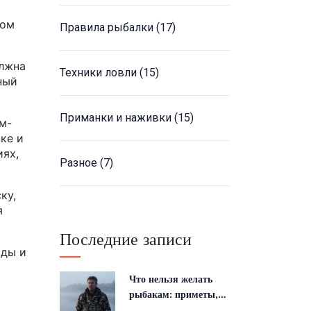
том
Правила рыбалки
(17)
олжна
Техники ловли
(15)
ный
Приманки и наживки
(15)
м-
ке и
иях,
Разное
(7)
ку,
я
Последние записи
оды и
Что нельзя желать
рыбакам: приметы,
суеверия и этикет