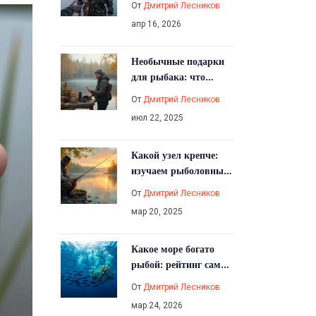
От
Дмитрий Лесников
апр 16, 2026
Необычные подарки
для рыбака: что
выбрать, чтобы
От
Дмитрий Лесников
удивить
июл 22, 2025
Какой узел крепче:
изучаем рыболовные
узлы
От
Дмитрий Лесников
мар 20, 2025
Какое море богато
рыбой: рейтинг самых
продуктивных
От
Дмитрий Лесников
водоемов
мар 24, 2026