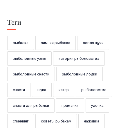
Теги
рыбалка
зимняя рыбалка
ловля щуки
рыболовные узлы
история рыболовства
рыболовные снасти
рыболовные лодки
снасти
щука
катер
рыболовство
снасти для рыбалки
приманки
удочка
спиннинг
советы рыбакам
наживка