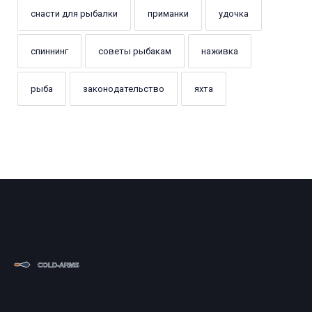
снасти для рыбалки
приманки
удочка
спиннинг
советы рыбакам
наживка
рыба
законодательство
яхта