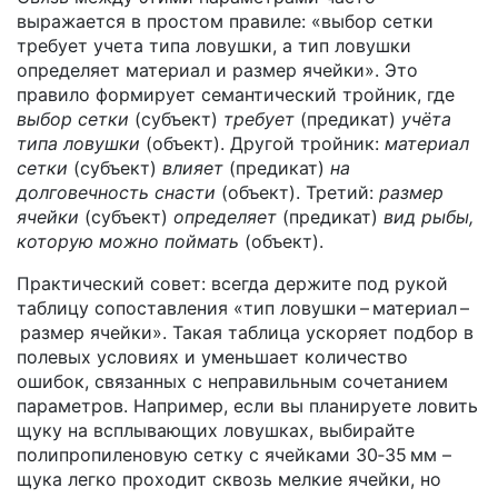
выражается в простом правиле: «выбор сетки
требует учета типа ловушки, а тип ловушки
определяет материал и размер ячейки». Это
правило формирует семантический тройник, где
выбор сетки
(субъект)
требует
(предикат)
учёта
типа ловушки
(объект). Другой тройник:
материал
сетки
(субъект)
влияет
(предикат)
на
долговечность снасти
(объект). Третий:
размер
ячейки
(субъект)
определяет
(предикат)
вид рыбы,
которую можно поймать
(объект).
Практический совет: всегда держите под рукой
таблицу сопоставления «тип ловушки – материал –
размер ячейки». Такая таблица ускоряет подбор в
полевых условиях и уменьшает количество
ошибок, связанных с неправильным сочетанием
параметров. Например, если вы планируете ловить
щуку на всплывающих ловушках, выбирайте
полипропиленовую сетку с ячейками 30‑35 мм –
щука легко проходит сквозь мелкие ячейки, но