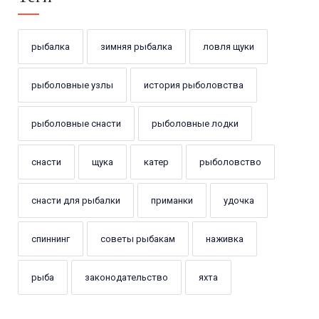
рыбалка
зимняя рыбалка
ловля щуки
рыболовные узлы
история рыболовства
рыболовные снасти
рыболовные лодки
снасти
щука
катер
рыболовство
снасти для рыбалки
приманки
удочка
спиннинг
советы рыбакам
наживка
рыба
законодательство
яхта