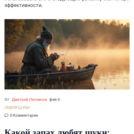
эффективности.
От
Дмитрий Лесников
фев 6
ЛОВЛЯ ЩУКИ
0 Комментарии
Какой запах любят щуки: