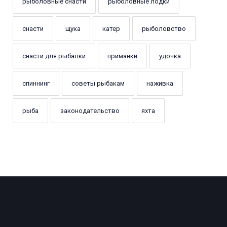
рыболовные снасти
рыболовные лодки
снасти
щука
катер
рыболовство
снасти для рыбалки
приманки
удочка
спиннинг
советы рыбакам
наживка
рыба
законодательство
яхта