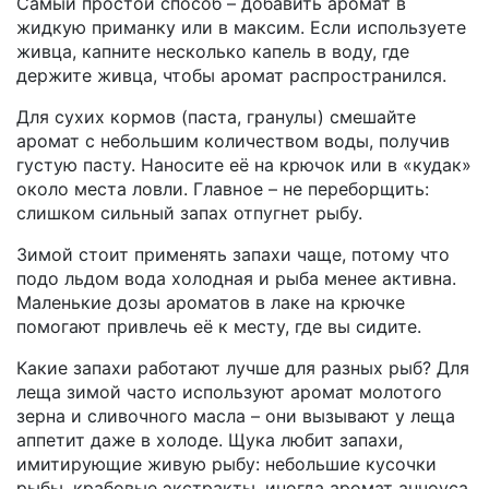
Самый простой способ – добавить аромат в
жидкую приманку или в максим. Если используете
живца, капните несколько капель в воду, где
держите живца, чтобы аромат распространился.
Для сухих кормов (паста, гранулы) смешайте
аромат с небольшим количеством воды, получив
густую пасту. Наносите её на крючок или в «кудак»
около места ловли. Главное – не переборщить:
слишком сильный запах отпугнет рыбу.
Зимой стоит применять запахи чаще, потому что
подо льдом вода холодная и рыба менее активна.
Маленькие дозы ароматов в лаке на крючке
помогают привлечь её к месту, где вы сидите.
Какие запахи работают лучше для разных рыб? Для
леща зимой часто используют аромат молотого
зерна и сливочного масла – они вызывают у леща
аппетит даже в холоде. Щука любит запахи,
имитирующие живую рыбу: небольшие кусочки
рыбы, крабовые экстракты, иногда аромат анчоуса.