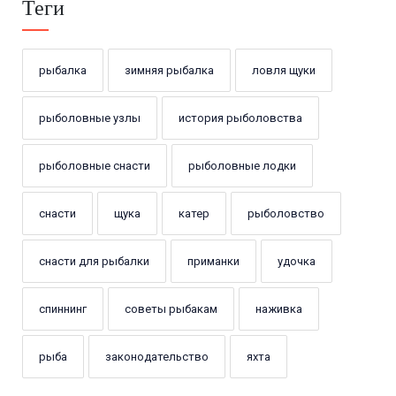
Теги
рыбалка
зимняя рыбалка
ловля щуки
рыболовные узлы
история рыболовства
рыболовные снасти
рыболовные лодки
снасти
щука
катер
рыболовство
снасти для рыбалки
приманки
удочка
спиннинг
советы рыбакам
наживка
рыба
законодательство
яхта