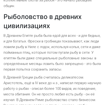
коллективные охоты за рыбой - это начало рыбацких
общин.
Рыболовство в древних
цивилизациях
В Древнем Египте рыба была едой для всех - и для бедных,
и для богатых. Фрески в гробницах показывают, как люди
ловили рыбу в Ниле с лодок, используя копья, сети и даже
пойманных птиц, которые потом пугали рыбу в сети. У
египтян были даже специальные рыболовные законы: в
определённые месяцы ловить было запрещено - это была
первая попытка сохранить запасы.
В Древней Греции рыба считалась деликатесом.
Аристотель, ещё в IV веке до н.э., написал первую научную
работу о рыбах - описал более 100 видов, их поведение,
места обитания. Он не просто любил есть рыбу - он её
изучал. В Древнем Риме рыболовство стало бизнесом.