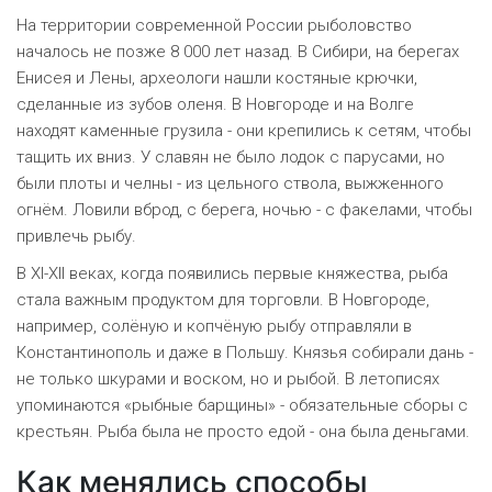
На территории современной России рыболовство
началось не позже 8 000 лет назад. В Сибири, на берегах
Енисея и Лены, археологи нашли костяные крючки,
сделанные из зубов оленя. В Новгороде и на Волге
находят каменные грузила - они крепились к сетям, чтобы
тащить их вниз. У славян не было лодок с парусами, но
были плоты и челны - из цельного ствола, выжженного
огнём. Ловили вброд, с берега, ночью - с факелами, чтобы
привлечь рыбу.
В XI-XII веках, когда появились первые княжества, рыба
стала важным продуктом для торговли. В Новгороде,
например, солёную и копчёную рыбу отправляли в
Константинополь и даже в Польшу. Князья собирали дань -
не только шкурами и воском, но и рыбой. В летописях
упоминаются «рыбные барщины» - обязательные сборы с
крестьян. Рыба была не просто едой - она была деньгами.
Как менялись способы