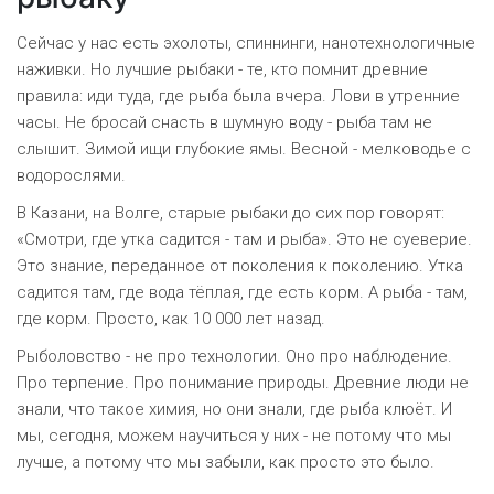
Сейчас у нас есть эхолоты, спиннинги, нанотехнологичные
наживки. Но лучшие рыбаки - те, кто помнит древние
правила: иди туда, где рыба была вчера. Лови в утренние
часы. Не бросай снасть в шумную воду - рыба там не
слышит. Зимой ищи глубокие ямы. Весной - мелководье с
водорослями.
В Казани, на Волге, старые рыбаки до сих пор говорят:
«Смотри, где утка садится - там и рыба». Это не суеверие.
Это знание, переданное от поколения к поколению. Утка
садится там, где вода тёплая, где есть корм. А рыба - там,
где корм. Просто, как 10 000 лет назад.
Рыболовство - не про технологии. Оно про наблюдение.
Про терпение. Про понимание природы. Древние люди не
знали, что такое химия, но они знали, где рыба клюёт. И
мы, сегодня, можем научиться у них - не потому что мы
лучше, а потому что мы забыли, как просто это было.