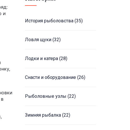
ряд:
ю и
История рыболовства
(35)
Ловля щуки
(32)
Лодки и катера
(28)
и
нку,
Снасти и оборудование
(26)
новки
Рыболовные узлы
(22)
 в
Зимняя рыбалка
(22)
,