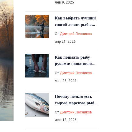
янв 9, 2025
Как выбрать лучший
способ ловли рыбы
под разные условия
От
Дмитрий Лесников
апр 21, 2026
Как поймать рыбу
руками: пошаговая
инструкция, лучшие
От
Дмитрий Лесников
места и виды рыб
мая 23, 2026
Почему нельзя есть
сырую морскую рыбу:
паразиты, токсины и
От
Дмитрий Лесников
риски
июл 18, 2026