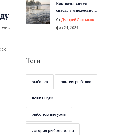
Как называется
снасть с множеством
ду
крючков и где её
От
Дмитрий Лесников
используют?
ющееся
фев 24, 2026
как
Теги
рыбалка
зимняя рыбалка
ловля щуки
рыболовные узлы
история рыболовства