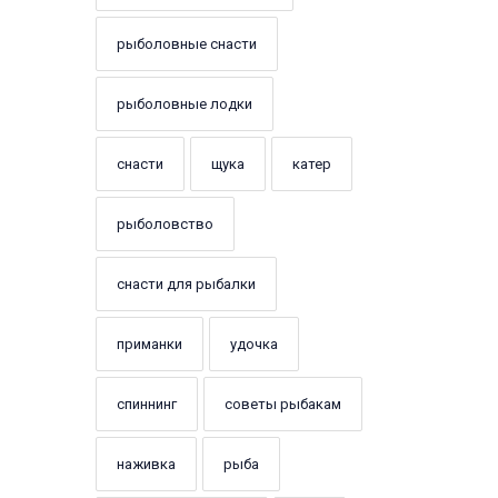
рыболовные снасти
рыболовные лодки
снасти
щука
катер
рыболовство
снасти для рыбалки
приманки
удочка
спиннинг
советы рыбакам
наживка
рыба