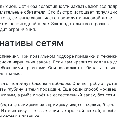
вых зон. Сети без селективности захватывают всё под
елательные обитатели. Это быстро истощает популяци
того, сетевые уловы часто приводят к высокой доле
ится непригодной к еде. Законодательство в разных
дит ограничения.
нативы сетям
спиннинг. При правильном подборе приманки и техник
иска нарушения закона. Если вам нравится ловля на до
небольшими крючками. Они позволяют выбирать только
одят мимо.
овлю, подойдут блесны и воблеры. Они не требуют уста
ть глубину и темп проводки. Еще один способ – живец
живым, а рыба клюёт на естественный запах, без сети.
обратите внимание на «приманку‑чудо» – мелкие блесны
Их используют в сочетании с короткой леской, и рыба
ой сетевой ловушке.