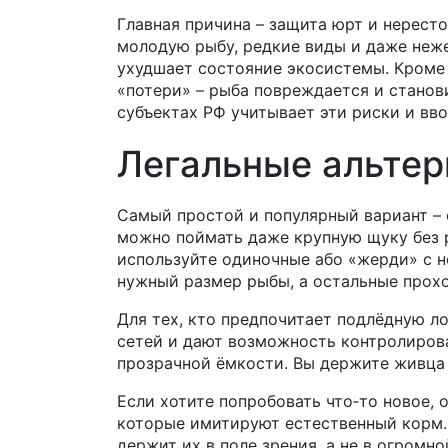
Главная причина – защита юрт и нересто
молодую рыбу, редкие виды и даже неж
ухудшает состояние экосистемы. Кроме 
«потери» – рыба повреждается и станов
субъектах РФ учитывает эти риски и вво
Легальные альтер
Самый простой и популярный вариант – 
можно поймать даже крупную щуку без р
используйте одиночные або «жерди» с 
нужный размер рыбы, а остальные прох
Для тех, кто предпочитает подлёдную л
сетей и дают возможность контролирова
прозрачной ёмкости. Вы держите живца 
Если хотите попробовать что‑то новое, 
которые имитируют естественный корм. 
держит их в поле зрения, а не в огромн