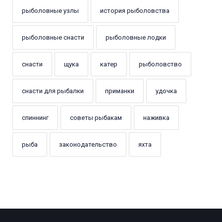
рыболовные узлы
история рыболовства
рыболовные снасти
рыболовные лодки
снасти
щука
катер
рыболовство
снасти для рыбалки
приманки
удочка
спиннинг
советы рыбакам
наживка
рыба
законодательство
яхта