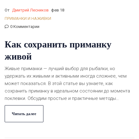
От
Дмитрий Лесников
фев 18
ПРИМАНКИ И НАЖИВКИ
0 Комментарии
Как сохранить приманку
живой
Живые приманки — лучший выбор для рыбалки, но
удержать их живыми и активными иногда сложнее, чем
может показаться. В этой статье вы узнаете, как
сохранить приманку в идеальном состоянии до момента
поклевки. Обсудим простые и практичные методы
хранения различных видов насадок. Разберемся, как
можно продлить жизнь червей, мотылей и других живых
Читать далее
приманок. Подготовьтесь к незабываемому рыболовному
путешествию с нашими полезными советами.