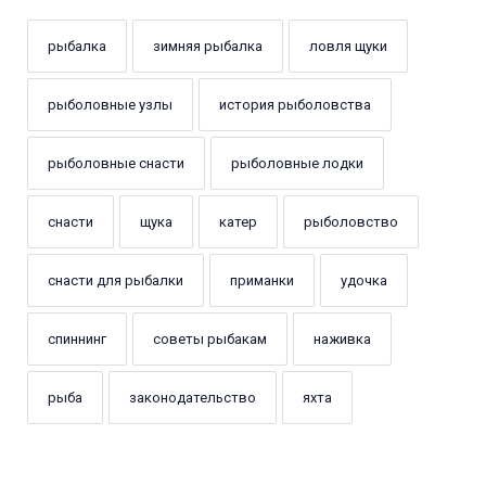
рыбалка
зимняя рыбалка
ловля щуки
рыболовные узлы
история рыболовства
рыболовные снасти
рыболовные лодки
снасти
щука
катер
рыболовство
снасти для рыбалки
приманки
удочка
спиннинг
советы рыбакам
наживка
рыба
законодательство
яхта