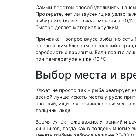
Самый простой способ увеличить шансы 
Проверьте, нет ли заусениц на узлах, а 
выбирайте более тонкую мононить (0,12‑
быстро делает материал хрупким.
Приманка – вопрос вкуса рыбы, но есть 
с небольшим блеском в весенний период
серебристые варианты. Если ловите лещ
при температуре ниже ‑10 °C.
Выбор места и вр
Клюет не просто так – рыба реагирует н
весной лучше искать места у русла прит
плотный, ищите «горячие» зоны: места с
толщины льда.
Время суток тоже важно. Утренний и ве
хищников, тогда как в полдень многие 
менять глубину заброса каждые 20‑30 ми