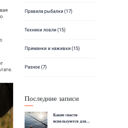
овая
Правила рыбалки
(17)
до
Техники ловли
(15)
ю
Приманки и наживки
(15)
ют
Разное
(7)
тате.
Последние записи
Какие снасти
используются для
рыбалки: полный гид