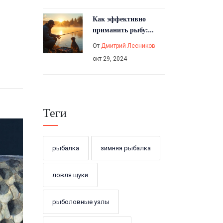
Как эффективно
приманить рыбу:
секреты и советы
От
Дмитрий Лесников
опытных рыболовов
окт 29, 2024
Теги
рыбалка
зимняя рыбалка
ловля щуки
рыболовные узлы