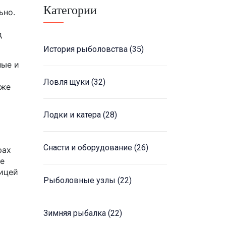
Категории
ьно.
д
История рыболовства
(35)
ные и
Ловля щуки
(32)
аже
Лодки и катера
(28)
Снасти и оборудование
(26)
рах
же
ницей
Рыболовные узлы
(22)
Зимняя рыбалка
(22)