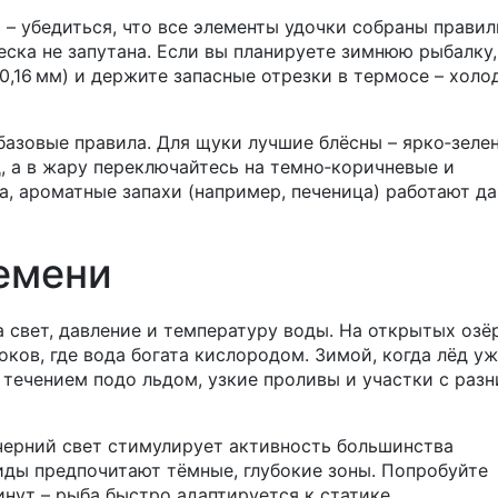
– убедиться, что все элементы удочки собраны правил
леска не запутана. Если вы планируете зимнюю рыбалку,
0,16 мм) и держите запасные отрезки в термосе – холо
базовые правила. Для щуки лучшие блёсны – ярко‑зеле
, а в жару переключайтесь на темно‑коричневые и
а, ароматные запахи (например, печеница) работают д
емени
а свет, давление и температуру воды. На открытых озё
оков, где вода богата кислородом. Зимой, когда лёд у
 течением подо льдом, узкие проливы и участки с раз
черний свет стимулирует активность большинства
виды предпочитают тёмные, глубокие зоны. Попробуйте
нут – рыба быстро адаптируется к статике.