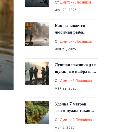
От
Дмитрий Лесников
по удилищам,
июн 20, 2026
катушкам и лескам
Как называется
любимая рыба
японцев и почему её
От
Дмитрий Лесников
ловят миллионы
ноя 21, 2025
Лучшая наживка для
щуки: что выбрать и
почему
От
Дмитрий Лесников
мая 29, 2025
Удочка 7 метров:
зачем нужна такая
длина и где она
От
Дмитрий Лесников
выигрывает
мая 2, 2026