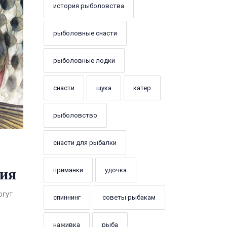
история рыболовства
рыболовные снасти
рыболовные лодки
снасти
щука
катер
рыболовство
снасти для рыбалки
ния
приманки
удочка
огут
спиннинг
советы рыбакам
наживка
рыба