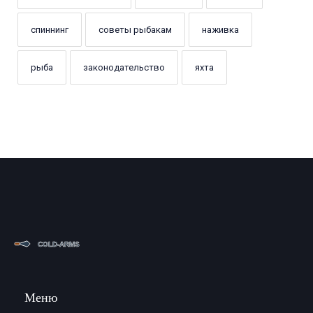
спиннинг
советы рыбакам
наживка
рыба
законодательство
яхта
Меню