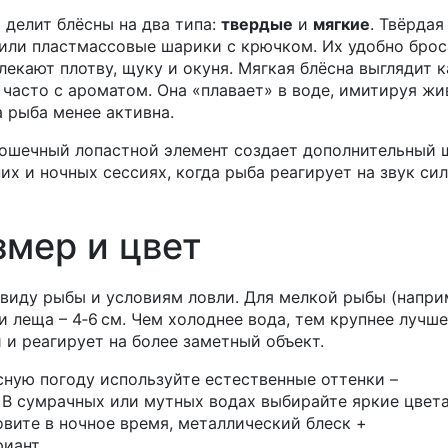
делит блёсны на два типа:
твердые
и
мягкие
. Твёрдая
или пластмассовые шарики с крючком. Их удобно брос
лекают плотву, щуку и окуня. Мягкая блёсна выглядит к
часто с ароматом. Она «плавает» в воде, имитируя жи
а рыба менее активна.
рошечный лопастной элемент создает дополнительный 
их и ночных сессиях, когда рыба реагирует на звук сил
змер и цвет
виду рыбы и условиям ловли. Для мелкой рыбы (напри
ли леща – 4‑6 см. Чем холоднее вода, тем крупнее лучше
 и реагирует на более заметный объект.
сную погоду используйте естественные оттенки –
 В сумрачных или мутных водах выбирайте яркие цвета
овите в ночное время, металлический блеск +
иант.