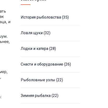
ать
ак
История рыболовства
(35)
вца, и
Ловля щуки
(32)
шум.
ьнее,
Лодки и катера
(28)
Снасти и оборудование
(26)
мер,
,
Рыболовные узлы
(22)
Зимняя рыбалка
(22)
: