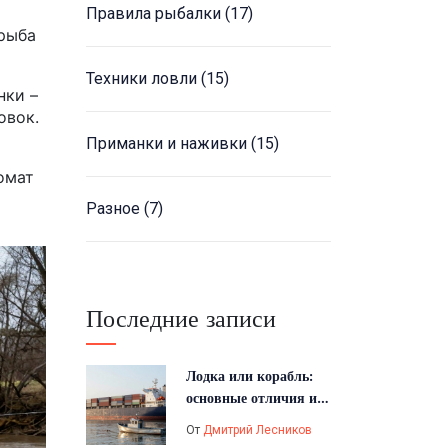
Правила рыбалки
(17)
 рыба
Техники ловли
(15)
нки –
овок.
Приманки и наживки
(15)
омат
Разное
(7)
Последние записи
Лодка или корабль:
основные отличия и
как выбрать
От
Дмитрий Лесников
плавсредство