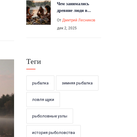
Чем занимались
древние люди в
рыболовстве: от
От
Дмитрий Лесников
костяных крючков до
дек 2, 2025
первых сетей
Теги
рыбалка
зимняя рыбалка
ловля щуки
рыболовные узлы
история рыболовства