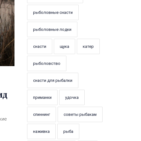
рыболовные снасти
рыболовные лодки
снасти
щука
катер
рыболовство
снасти для рыбалки
ид
приманки
удочка
спиннинг
советы рыбакам
кие
наживка
рыба