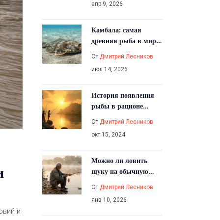
апр 9, 2026
Камбала: самая
древняя рыба в мире
- история, виды и
От
Дмитрий Лесников
особенности
июл 14, 2026
История появления
рыбы в рационе
человека
От
Дмитрий Лесников
окт 15, 2024
Можно ли ловить
и
щуку на обычную
удочку: реальные
От
Дмитрий Лесников
методы и советы
янв 10, 2026
овий и