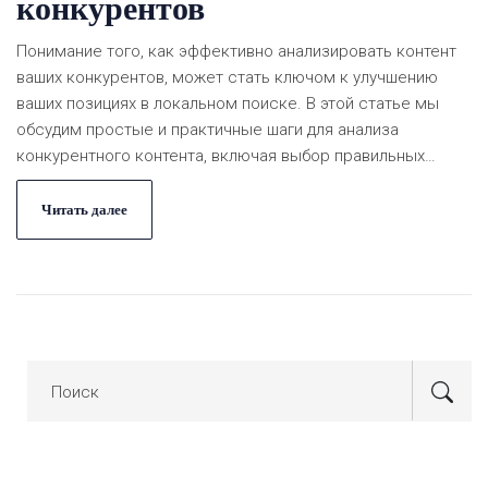
конкурентов
Понимание того, как эффективно анализировать контент
ваших конкурентов, может стать ключом к улучшению
ваших позициях в локальном поиске. В этой статье мы
обсудим простые и практичные шаги для анализа
конкурентного контента, включая выбор правильных
инструментов и подходов. Познакомьтесь с советами от
известных экспертов, таких как Григорий Чарный,
Читать далее
которые помогут усилить ваши маркетинговые стратегии.
Рассмотрите важные аспекты, такие как использование
ключевых слов, визуальный контент и структура
страницы. Применение этих методов может значительно
повысить ваш шанс на успех.