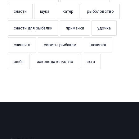
снасти
щука
катер
рыболовство
снасти для рыбалки
приманки
удочка
спиннинг
советы рыбакам
наживка
рыба
законодательство
яхта