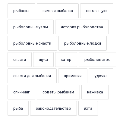
рыбалка
зимняя рыбалка
ловля щуки
рыболовные узлы
история рыболовства
рыболовные снасти
рыболовные лодки
снасти
щука
катер
рыболовство
снасти для рыбалки
приманки
удочка
спиннинг
советы рыбакам
наживка
рыба
законодательство
яхта