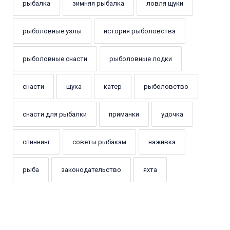
рыбалка
зимняя рыбалка
ловля щуки
рыболовные узлы
история рыболовства
рыболовные снасти
рыболовные лодки
снасти
щука
катер
рыболовство
снасти для рыбалки
приманки
удочка
спиннинг
советы рыбакам
наживка
рыба
законодательство
яхта