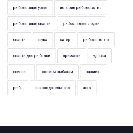
рыболовные узлы
история рыболовства
рыболовные снасти
рыболовные лодки
снасти
щука
катер
рыболовство
снасти для рыбалки
приманки
удочка
спиннинг
советы рыбакам
наживка
рыба
законодательство
яхта