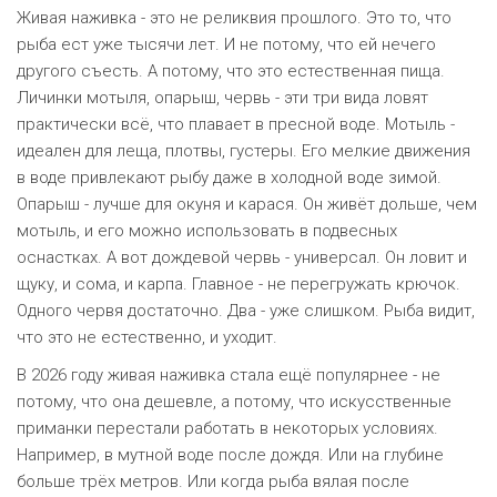
Живая наживка - это не реликвия прошлого. Это то, что
рыба ест уже тысячи лет. И не потому, что ей нечего
другого съесть. А потому, что это естественная пища.
Личинки мотыля, опарыш, червь - эти три вида ловят
практически всё, что плавает в пресной воде. Мотыль -
идеален для леща, плотвы, густеры. Его мелкие движения
в воде привлекают рыбу даже в холодной воде зимой.
Опарыш - лучше для окуня и карася. Он живёт дольше, чем
мотыль, и его можно использовать в подвесных
оснастках. А вот дождевой червь - универсал. Он ловит и
щуку, и сома, и карпа. Главное - не перегружать крючок.
Одного червя достаточно. Два - уже слишком. Рыба видит,
что это не естественно, и уходит.
В 2026 году живая наживка стала ещё популярнее - не
потому, что она дешевле, а потому, что искусственные
приманки перестали работать в некоторых условиях.
Например, в мутной воде после дождя. Или на глубине
больше трёх метров. Или когда рыба вялая после