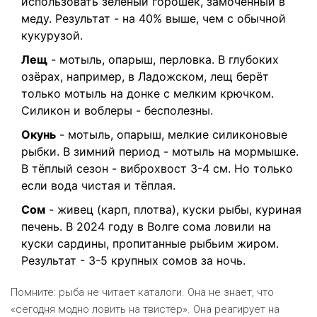
использовать зелёный горошек, замоченный в
меду. Результат - на 40% выше, чем с обычной
кукурузой.
Лещ
- мотыль, опарыш, перловка. В глубоких
озёрах, например, в Ладожском, лещ берёт
только мотыль на донке с мелким крючком.
Силикон и воблеры - бесполезны.
Окунь
- мотыль, опарыш, мелкие силиконовые
рыбки. В зимний период - мотыль на мормышке.
В тёплый сезон - виброхвост 3-4 см. Но только
если вода чистая и тёплая.
Сом
- живец (карп, плотва), куски рыбы, куриная
печень. В 2024 году в Волге сома ловили на
куски сардины, пропитанные рыбьим жиром.
Результат - 3-5 крупных сомов за ночь.
Помните: рыба не читает каталоги. Она не знает, что
«сегодня модно ловить на твистер». Она реагирует на