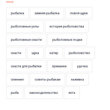
рыбалка
зимняя рыбалка
ловля щуки
рыболовные узлы
история рыболовства
рыболовные снасти
рыболовные лодки
снасти
щука
катер
рыболовство
снасти для рыбалки
приманки
удочка
спиннинг
советы рыбакам
наживка
рыба
законодательство
яхта